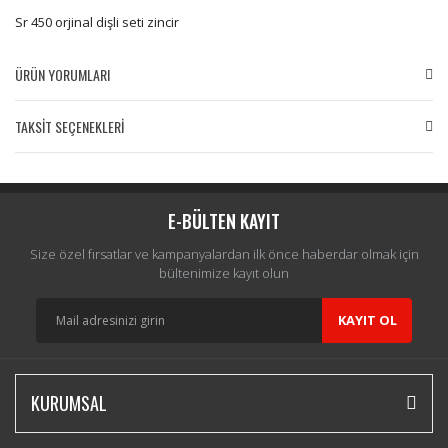
Sr 450 orjinal dişli seti zincir
ÜRÜN YORUMLARI
TAKSİT SEÇENEKLERİ
Bu ürüne ilk yorumu siz yapın!
Yorum Yaz
E-BÜLTEN KAYIT
Size özel fırsatlar ve kampanyalardan ilk önce haberdar olmak için
bültenimize kayıt olun
KAYIT OL
KURUMSAL