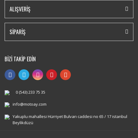
ALIŞVERİŞ
SİPARİŞ
BİZİ TAKİP EDİN
0 (543) 233 75 35
info@motoay.com
Yakuplu mahallesi Hürriyet Bulvarı caddesi no 65 / 17 istanbul
Beylikdüzü