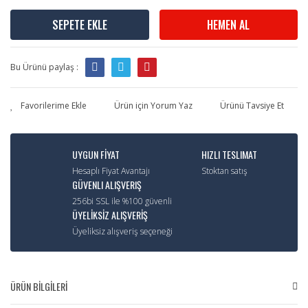
SEPETE EKLE
HEMEN AL
Bu Ürünü paylaş :
Ürün için Yorum Yaz
Ürünü Tavsiye Et
UYGUN FİYAT
HIZLI TESLIMAT
Hesaplı Fiyat Avantajı
Stoktan satış
GÜVENLI ALIŞVERIŞ
256bi SSL ile %100 güvenli
ÜYELİKSİZ ALIŞVERİŞ
Üyeliksiz alışveriş seçeneği
ÜRÜN BİLGİLERİ