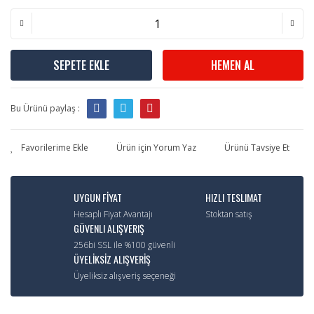
SEPETE EKLE
HEMEN AL
Bu Ürünü paylaş :
Ürün için Yorum Yaz
Ürünü Tavsiye Et
UYGUN FİYAT
HIZLI TESLIMAT
Hesaplı Fiyat Avantajı
Stoktan satış
GÜVENLI ALIŞVERIŞ
256bi SSL ile %100 güvenli
ÜYELİKSİZ ALIŞVERİŞ
Üyeliksiz alışveriş seçeneği