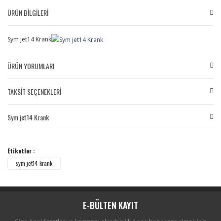
ÜRÜN BİLGİLERİ
Sym jet14 Krank
ÜRÜN YORUMLARI
TAKSİT SEÇENEKLERİ
Bu ürüne ilk yorumu siz yapın!
Sym jet14 Krank
Yorum Yaz
Etiketler :
sym jet14 krank
E-BÜLTEN KAYIT