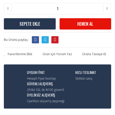
SEPETE EKLE
HEMEN AL
Bu Ürünü paylaş :
Ürün için Yorum Yaz
Ürünü Tavsiye Et
UYGUN FİYAT
HIZLI TESLIMAT
Hesaplı Fiyat Avantajı
Stoktan satış
GÜVENLI ALIŞVERIŞ
256bi SSL ile %100 güvenli
ÜYELİKSİZ ALIŞVERİŞ
Üyeliksiz alışveriş seçeneği