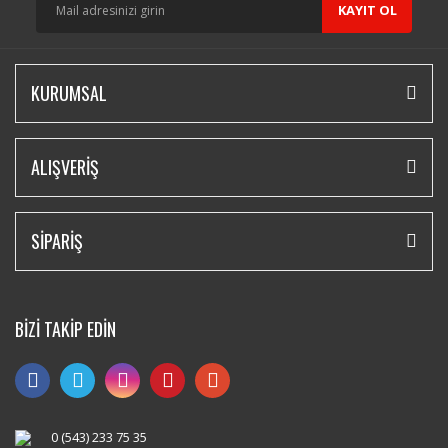
KAYIT OL
KURUMSAL
ALIŞVERİŞ
SİPARİŞ
BİZİ TAKİP EDİN
0 (543) 233 75 35