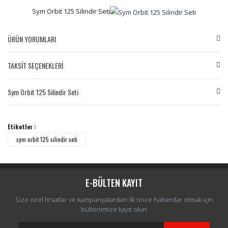
Sym Orbit 125 Silindir Seti
ÜRÜN YORUMLARI
TAKSİT SEÇENEKLERİ
Bu ürüne ilk yorumu siz yapın!
Sym Orbit 125 Silindir Seti
Yorum Yaz
Etiketler :
sym orbit 125 silindir seti
E-BÜLTEN KAYIT
Size özel fırsatlar ve kampanyalardan ilk önce haberdar olmak için
bültenimize kayıt olun