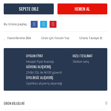
SEPETE EKLE
HEMEN AL
Bu Ürünü paylaş :
Ürün için Yorum Yaz
Ürünü Tavsiye Et
UYGUN FİYAT
HIZLI TESLIMAT
Hesaplı Fiyat Avantajı
Stoktan satış
GÜVENLI ALIŞVERIŞ
256bi SSL ile %100 güvenli
ÜYELİKSİZ ALIŞVERİŞ
Üyeliksiz alışveriş seçeneği
ÜRÜN BİLGİLERİ