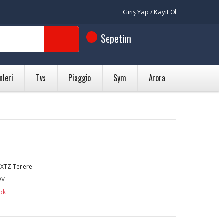
Giriş Yap / Kayıt Ol
Sepetim
nleri
Tvs
Piaggio
Sym
Arora
 XTZ Tenere
QV
ok