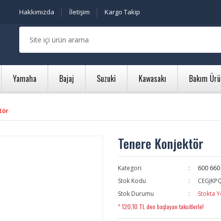
Hakkımızda
İletişim
Kargo Takip
Yamaha
Bajaj
Suzuki
Kawasakı
Bakım Ürü
tör
Tenere Konjektör
Kategori
600 660
Stok Kodu
CEGJKP
Stok Durumu
Stokta Y
* 120,10 TL den başlayan taksitlerle!