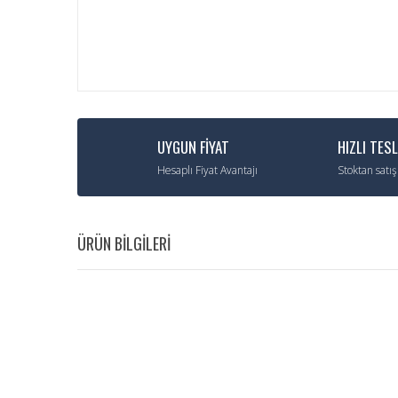
UYGUN FİYAT
HIZLI TES
Hesaplı Fiyat Avantajı
Stoktan satış
ÜRÜN BİLGİLERİ