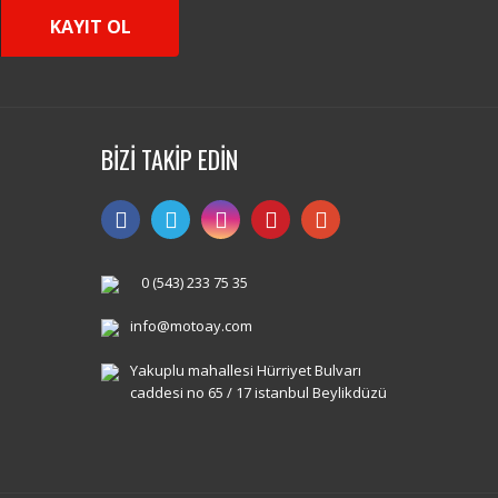
KAYIT OL
BİZİ TAKİP EDİN
0 (543) 233 75 35
info@motoay.com
Yakuplu mahallesi Hürriyet Bulvarı
caddesi no 65 / 17 istanbul Beylikdüzü