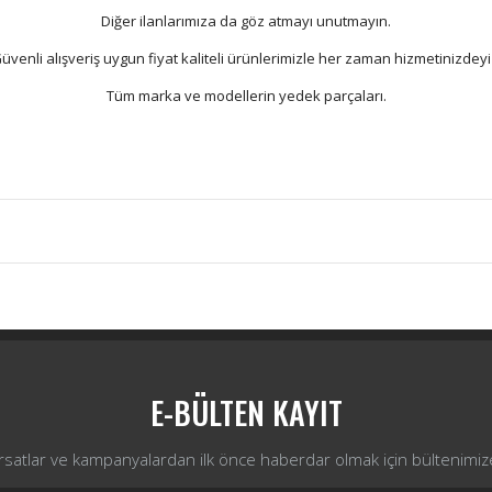
Diğer ilanlarımıza da göz atmayı unutmayın.
üvenli alışveriş uygun fiyat kaliteli ürünlerimizle her zaman hizmetinizdeyi
Tüm marka ve modellerin yedek parçaları.
Bu ürüne ilk yorumu siz yapın!
Yorum Yaz
E-BÜLTEN KAYIT
ırsatlar ve kampanyalardan ilk önce haberdar olmak için bültenimiz