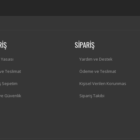
RİŞ
SİPARİŞ
i Yasası
Yardım ve Destek
 ve Teslimat
Ödeme ve Teslimat
iş Sepetim
Kişisel Verilen Korunmas
 ve Güvenlik
Sipariş Takibi