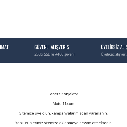
LIMAT
GÜVENLI ALIŞVERIŞ
ÜYELİKSİZ ALI
256bi SSL ile %100 güvenli
Üyeliksiz alışver
Tenere Konjektör
Moto 11.com
Sitemize üye olun, kampanyalarımızdan yararlanın.
Yeni ürünlerimiz sitemize eklenmeye devam etmektedir.