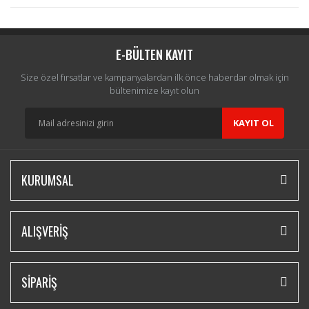
Bu ürüne ilk yorumu siz yapın!
Yorum Yaz
E-BÜLTEN KAYIT
Size özel fırsatlar ve kampanyalardan ilk önce haberdar olmak için
bültenimize kayıt olun
KAYIT OL
KURUMSAL
ALIŞVERİŞ
SİPARİŞ