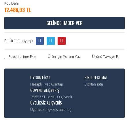
Kdv Dahil
12.486,93 TL
GELİNCE HABER VER
Bu Ürünü paylaş :
Ürün için Yorum Yaz
Ürünü Tavsiye Et
UYGUN FİYAT
HIZLI TESLIMAT
Hesaplı Fiyat Avantajı
Stoktan satış
GÜVENLI ALIŞVERIŞ
256bi SSL ile %100 güvenli
ÜYELİKSİZ ALIŞVERİŞ
Üyeliksiz alışveriş seçeneği