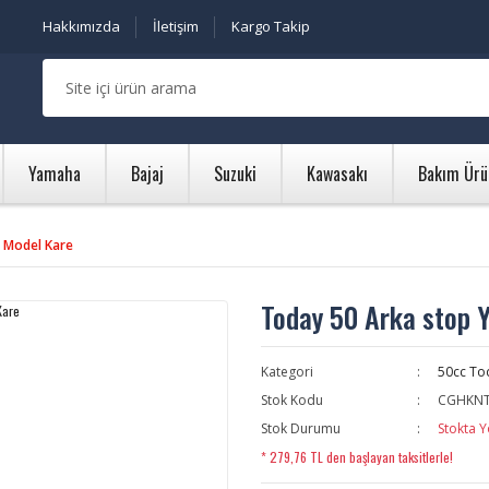
Hakkımızda
İletişim
Kargo Takip
Yamaha
Bajaj
Suzuki
Kawasakı
Bakım Ürü
i Model Kare
Today 50 Arka stop 
Kategori
50cc To
Stok Kodu
CGHKNT
Stok Durumu
Stokta Y
* 279,76 TL den başlayan taksitlerle!