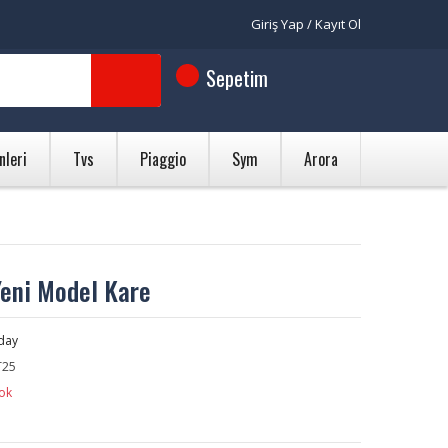
Giriş Yap / Kayıt Ol
Sepetim
nleri
Tvs
Piaggio
Sym
Arora
Yeni Model Kare
day
25
ok