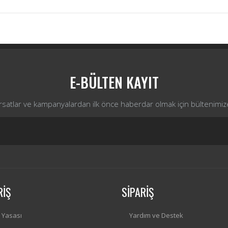
Bu ürüne ilk yorumu siz yapın!
Yorum Yaz
E-BÜLTEN KAYIT
ırsatlar ve kampanyalardan ilk önce haberdar olmak için bültenimiz
RİŞ
SİPARİŞ
i Yasası
Yardım ve Destek