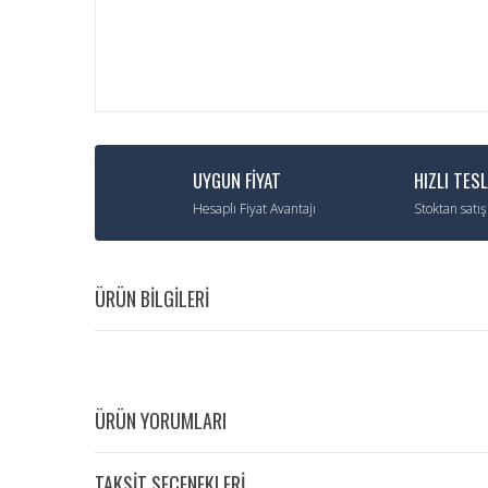
UYGUN FİYAT
HIZLI TES
Hesaplı Fiyat Avantajı
Stoktan satış
ÜRÜN BİLGİLERİ
ÜRÜN YORUMLARI
TAKSİT SEÇENEKLERİ