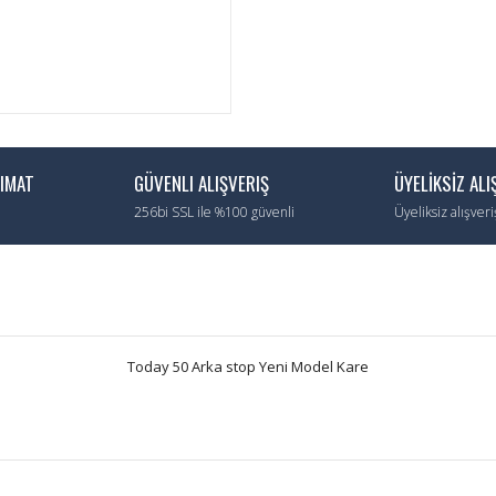
LIMAT
GÜVENLI ALIŞVERIŞ
ÜYELİKSİZ ALI
256bi SSL ile %100 güvenli
Üyeliksiz alışver
Today 50 Arka stop Yeni Model Kare