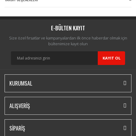
Bu ürüne ilk yorumu siz yapın!
Yorum Yaz
E-BÜLTEN KAYIT
Size özel fırsatlar ve kampanyalardan ilk önce haberdar olmak için
bültenimize kayıt olun
KAYIT OL
KURUMSAL
ALIŞVERİŞ
SİPARİŞ