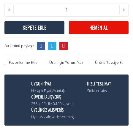
SEPETE EKLE
HEMEN AL
Bu Ürünü paylaş :
Ürün için Yorum Yaz
Ürünü Tavsiye Et
UYGUN FİYAT
HIZLI TESLIMAT
Hesaplı Fiyat Avantajı
Stoktan satış
GÜVENLI ALIŞVERIŞ
256bi SSL ile %100 güvenli
ÜYELİKSİZ ALIŞVERİŞ
Üyeliksiz alışveriş seçeneği