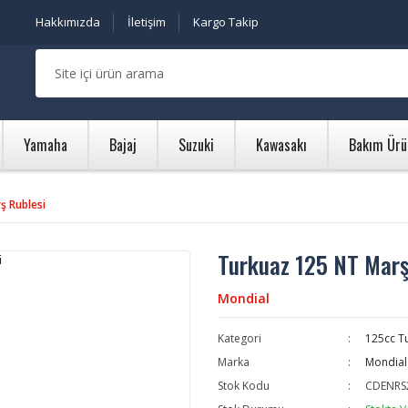
Hakkımızda
İletişim
Kargo Takip
Yamaha
Bajaj
Suzuki
Kawasakı
Bakım Ürü
ş Rublesi
Turkuaz 125 NT Marş
Mondial
Kategori
125cc T
Marka
Mondial
Stok Kodu
CDENRS