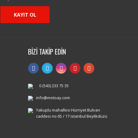
KAYIT OL
BİZİ TAKİP EDİN
0 (543) 233 75 35
info@motoay.com
Yakuplu mahallesi Hürriyet Bulvarı
caddesi no 65 / 17 istanbul Beylikdüzü