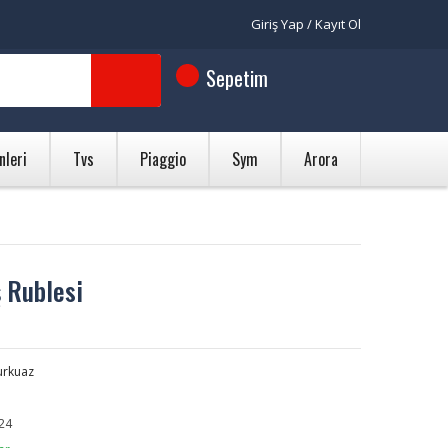
Giriş Yap / Kayıt Ol
Sepetim
nleri
Tvs
Piaggio
Sym
Arora
 Rublesi
urkuaz
24