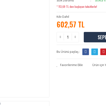
Stok Durumu
Stokta V
* 113,69 TL den başlayan taksitlerle!
Kdv Dahil
602,57 TL
SEP
Bu Ürünü paylaş :
Ürün için