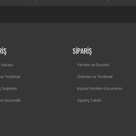
RİŞ
SİPARİŞ
i Yasası
Yardım ve Destek
 ve Teslimat
Ödeme ve Teslimat
iş Sepetim
Kişisel Verilen Korunmas
 ve Güvenlik
Sipariş Takibi