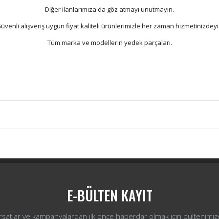
Diğer ilanlarımıza da göz atmayı unutmayın.
üvenli alışveriş uygun fiyat kaliteli ürünlerimizle her zaman hizmetinizdeyi
Tüm marka ve modellerin yedek parçaları.
Bu ürüne ilk yorumu siz yapın!
Yorum Yaz
E-BÜLTEN KAYIT
ırsatlar ve kampanyalardan ilk önce haberdar olmak için bültenimiz