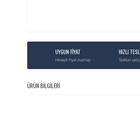
UYGUN FİYAT
HIZLI TES
Hesaplı Fiyat Avantajı
Stoktan satış
ÜRÜN BİLGİLERİ