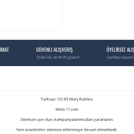
LIMAT
GÜVENLI ALIŞVERIŞ
ÜYELİKSİZ ALI
256bi SSL ile %100 güvenli
Üyeliksiz alışver
Turkuaz 125 NT Marş Rublesi
Moto 11.com
Sitemize üye olun, kampanyalarımızdan yararlanın.
Yeni ürünlerimiz sitemize eklenmeye devam etmektedir.