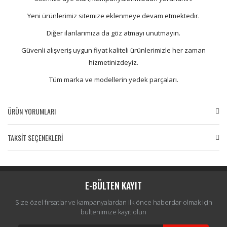
Yeni ürünlerimiz sitemize eklenmeye devam etmektedir.
Diğer ilanlarımıza da göz atmayı unutmayın.
Güvenli alışveriş uygun fiyat kaliteli ürünlerimizle her zaman
hizmetinizdeyiz.
Tüm marka ve modellerin yedek parçaları.
ÜRÜN YORUMLARI
TAKSİT SEÇENEKLERİ
Bu ürüne ilk yorumu siz yapın!
Yorum Yaz
E-BÜLTEN KAYIT
Size özel fırsatlar ve kampanyalardan ilk önce haberdar olmak için
bültenimize kayıt olun