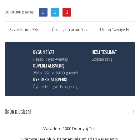
Bu Ürünü paylaş :
Ürün için Yorum Yaz
Ürünü Tavsiye Et
UYGUN FİYAT
HIZLI TESLIMAT
Hesaplı Fiyat Avantajı
Stoktan satış
GÜVENLI ALIŞVERIŞ
256bi SSL ile %100 güvenli
ÜYELİKSİZ ALIŞVERİŞ
Üyeliksiz alışveriş seçeneği
ÜRÜN BİLGİLERİ
Varadero 1000 Debriyaj Teli
Sitemize üye olun, kampanyalarımızdan yararlanın.