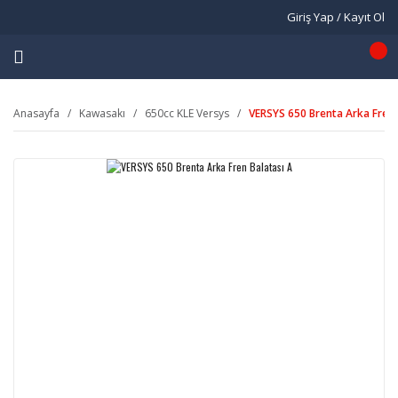
Giriş Yap / Kayıt Ol
Anasayfa
Kawasakı
650cc KLE Versys
VERSYS 650 Brenta Arka Fren 