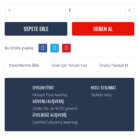
SEPETE EKLE
HEMEN AL
Bu Ürünü paylaş :
Ürün için Yorum Yaz
Ürünü Tavsiye Et
UYGUN FİYAT
HIZLI TESLIMAT
Hesaplı Fiyat Avantajı
Stoktan satış
GÜVENLI ALIŞVERIŞ
256bi SSL ile %100 güvenli
ÜYELİKSİZ ALIŞVERİŞ
Üyeliksiz alışveriş seçeneği