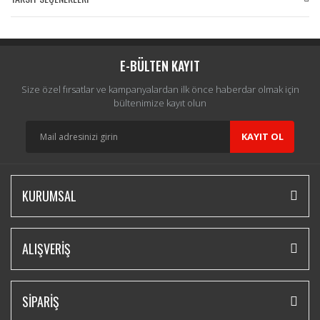
Bu ürüne ilk yorumu siz yapın!
Yorum Yaz
E-BÜLTEN KAYIT
Size özel fırsatlar ve kampanyalardan ilk önce haberdar olmak için
bültenimize kayıt olun
KAYIT OL
KURUMSAL
ALIŞVERİŞ
SİPARİŞ