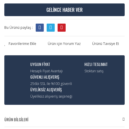
GELİNCE HABER VER
Bu Ürünü paylaş :
Ürün için Yorum Yaz
Ürünü Tavsiye Et
UYGUN FİYAT
HIZLI TESLIMAT
Hesaplı Fiyat Avantajı
Stoktan satış
GÜVENLI ALIŞVERIŞ
256bi SSL ile %100 güvenli
ÜYELİKSİZ ALIŞVERİŞ
Üyeliksiz alışveriş seçeneği
ÜRÜN BİLGİLERİ