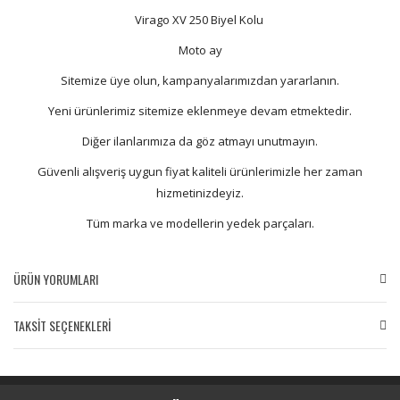
Virago XV 250 Biyel Kolu
Moto ay
Sitemize üye olun, kampanyalarımızdan yararlanın.
Yeni ürünlerimiz sitemize eklenmeye devam etmektedir.
Diğer ilanlarımıza da göz atmayı unutmayın.
Güvenli alışveriş uygun fiyat kaliteli ürünlerimizle her zaman
hizmetinizdeyiz.
Tüm marka ve modellerin yedek parçaları.
ÜRÜN YORUMLARI
TAKSİT SEÇENEKLERİ
Bu ürüne ilk yorumu siz yapın!
Yorum Yaz