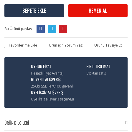
SEPETE EKLE
HEMEN AL
Bu Ürünü paylaş :
Ürün için Yorum Yaz
Ürünü Tavsiye Et
UYGUN FİYAT
HIZLI TESLIMAT
Hesaplı Fiyat Avantajı
Stoktan satış
GÜVENLI ALIŞVERIŞ
256bi SSL ile %100 güvenli
ÜYELİKSİZ ALIŞVERİŞ
Üyeliksiz alışveriş seçeneği
ÜRÜN BİLGİLERİ