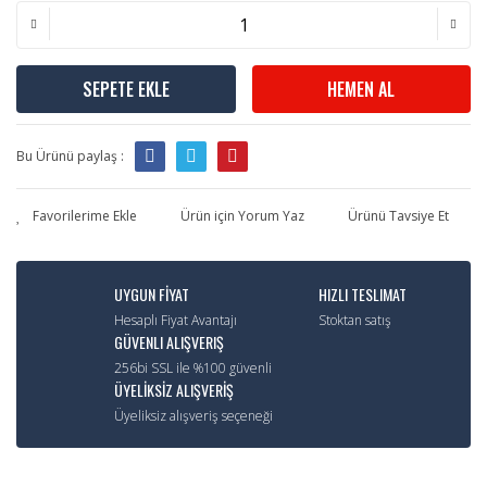
SEPETE EKLE
HEMEN AL
Bu Ürünü paylaş :
Ürün için Yorum Yaz
Ürünü Tavsiye Et
UYGUN FİYAT
HIZLI TESLIMAT
Hesaplı Fiyat Avantajı
Stoktan satış
GÜVENLI ALIŞVERIŞ
256bi SSL ile %100 güvenli
ÜYELİKSİZ ALIŞVERİŞ
Üyeliksiz alışveriş seçeneği