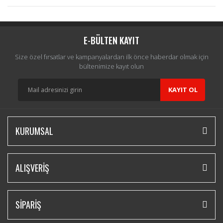
Bu ürüne ilk yorumu siz yapın!
Yorum Yaz
E-BÜLTEN KAYIT
Size özel fırsatlar ve kampanyalardan ilk önce haberdar olmak için
bültenimize kayıt olun
KAYIT OL
KURUMSAL
ALIŞVERİŞ
SİPARİŞ