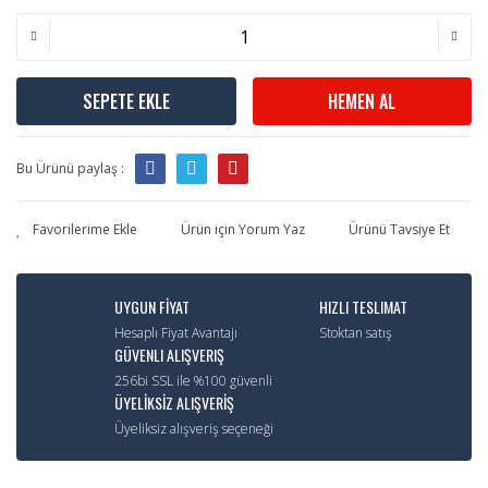
SEPETE EKLE
HEMEN AL
Bu Ürünü paylaş :
Ürün için Yorum Yaz
Ürünü Tavsiye Et
UYGUN FİYAT
HIZLI TESLIMAT
Hesaplı Fiyat Avantajı
Stoktan satış
GÜVENLI ALIŞVERIŞ
256bi SSL ile %100 güvenli
ÜYELİKSİZ ALIŞVERİŞ
Üyeliksiz alışveriş seçeneği