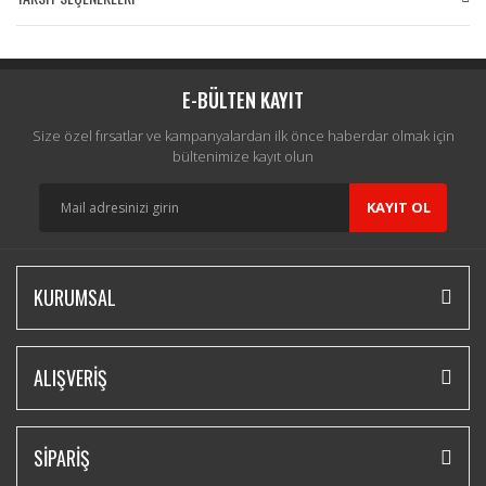
Bu ürüne ilk yorumu siz yapın!
Yorum Yaz
E-BÜLTEN KAYIT
Size özel fırsatlar ve kampanyalardan ilk önce haberdar olmak için
bültenimize kayıt olun
KAYIT OL
KURUMSAL
ALIŞVERİŞ
SİPARİŞ