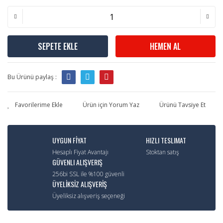
SEPETE EKLE
HEMEN AL
Bu Ürünü paylaş :
Ürün için Yorum Yaz
Ürünü Tavsiye Et
UYGUN FİYAT
HIZLI TESLIMAT
Hesaplı Fiyat Avantajı
Stoktan satış
GÜVENLI ALIŞVERIŞ
256bi SSL ile %100 güvenli
ÜYELİKSİZ ALIŞVERİŞ
Üyeliksiz alışveriş seçeneği