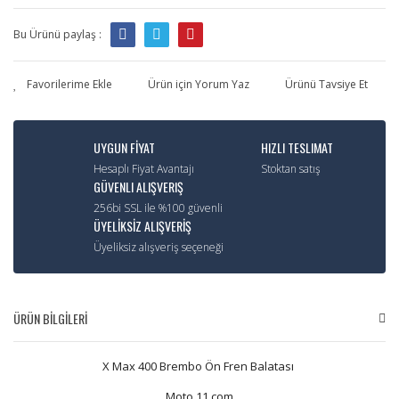
Bu Ürünü paylaş :
Ürün için Yorum Yaz
Ürünü Tavsiye Et
UYGUN FİYAT
HIZLI TESLIMAT
Hesaplı Fiyat Avantajı
Stoktan satış
GÜVENLI ALIŞVERIŞ
256bi SSL ile %100 güvenli
ÜYELİKSİZ ALIŞVERİŞ
Üyeliksiz alışveriş seçeneği
ÜRÜN BİLGİLERİ
X Max 400 Brembo Ön Fren Balatası
Moto 11.com