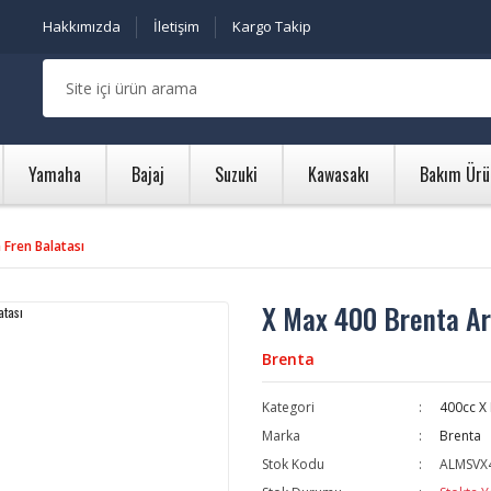
Hakkımızda
İletişim
Kargo Takip
Yamaha
Bajaj
Suzuki
Kawasakı
Bakım Ürü
 Fren Balatası
X Max 400 Brenta Ar
Brenta
Kategori
400cc X
Marka
Brenta
Stok Kodu
ALMSVX