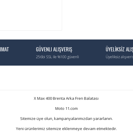
LIMAT
GÜVENLI ALIŞVERIŞ
ÜYELİKSİZ ALI
256bi SSL ile %100 güvenli
Üyeliksiz alışver
X Max 400 Brenta Arka Fren Balatası
Moto 11.com
Sitemize üye olun, kampanyalarımızdan yararlanın.
Yeni ürünlerimiz sitemize eklenmeye devam etmektedir.