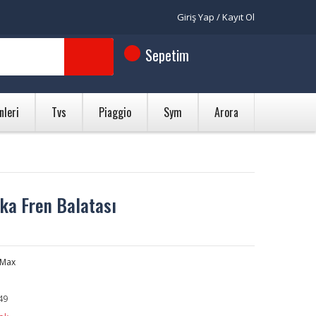
Giriş Yap / Kayıt Ol
Sepetim
nleri
Tvs
Piaggio
Sym
Arora
ka Fren Balatası
 Max
49