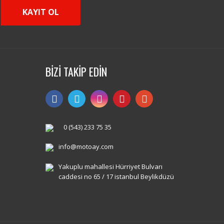
KAYIT OL
BİZİ TAKİP EDİN
0 (543) 233 75 35
info@motoay.com
Yakuplu mahallesi Hürriyet Bulvarı
caddesi no 65 / 17 istanbul Beylikdüzü