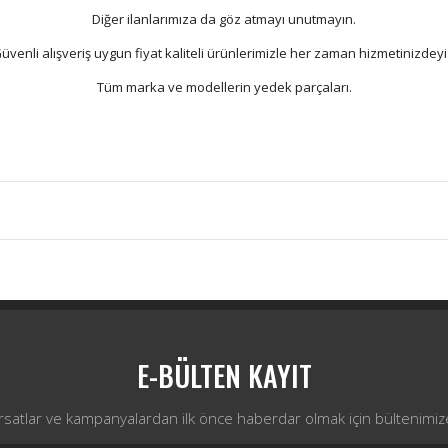
Diğer ilanlarımıza da göz atmayı unutmayın.
üvenli alışveriş uygun fiyat kaliteli ürünlerimizle her zaman hizmetinizdeyi
Tüm marka ve modellerin yedek parçaları.
Bu ürüne ilk yorumu siz yapın!
Yorum Yaz
E-BÜLTEN KAYIT
ırsatlar ve kampanyalardan ilk önce haberdar olmak için bültenimiz