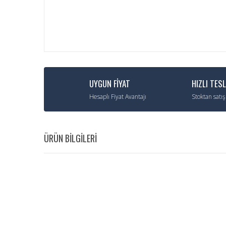
UYGUN FİYAT
HIZLI TES
Hesaplı Fiyat Avantajı
Stoktan satış
ÜRÜN BİLGİLERİ