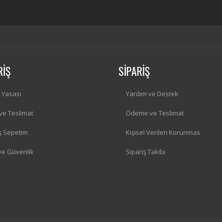
RİŞ
SİPARİŞ
i Yasası
Yardım ve Destek
 ve Teslimat
Ödeme ve Teslimat
iş Sepetim
Kişisel Verilen Korunmas
 ve Güvenlik
Sipariş Takibi