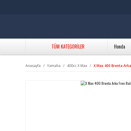
TÜM KATEGORİLER
Honda
Anasayfa
Yamaha
400cc X Max
X Max 400 Brenta Arka