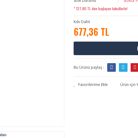
Stok Durumu
Stokta Y
* 127,80 TL den başlayan taksitlerle!
Kdv Dahil
677,36 TL
Bu Ürünü paylaş :
Ürün için