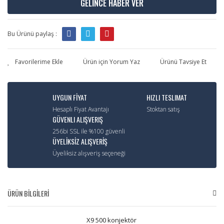
GELİNCE HABER VER
Bu Ürünü paylaş :
Ürün için Yorum Yaz
Ürünü Tavsiye Et
UYGUN FİYAT
HIZLI TESLIMAT
Hesaplı Fiyat Avantajı
Stoktan satış
GÜVENLI ALIŞVERIŞ
256bi SSL ile %100 güvenli
ÜYELİKSİZ ALIŞVERİŞ
Üyeliksiz alışveriş seçeneği
ÜRÜN BİLGİLERİ
X9 500 konjektör