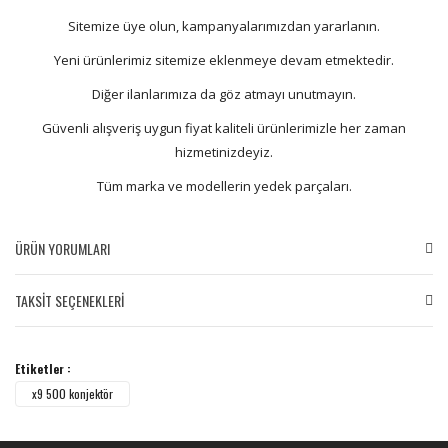
Sitemize üye olun, kampanyalarımızdan yararlanın.
Yeni ürünlerimiz sitemize eklenmeye devam etmektedir.
Diğer ilanlarımıza da göz atmayı unutmayın.
Güvenli alışveriş uygun fiyat kaliteli ürünlerimizle her zaman
hizmetinizdeyiz.
Tüm marka ve modellerin yedek parçaları.
ÜRÜN YORUMLARI
TAKSİT SEÇENEKLERİ
Bu ürüne ilk yorumu siz yapın!
Etiketler :
Yorum Yaz
x9 500 konjektör