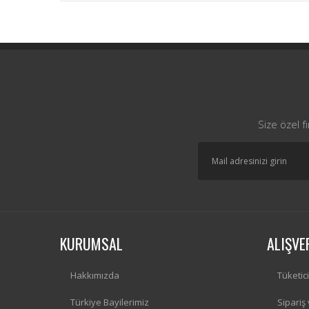
Size özel f
KURUMSAL
ALIŞVE
Hakkımızda
Tüketic
Türkiye Bayilerimiz
Sipariş