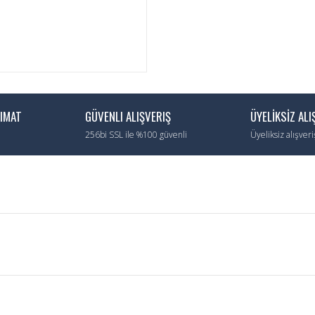
LIMAT
GÜVENLI ALIŞVERIŞ
ÜYELİKSİZ ALI
256bi SSL ile %100 güvenli
Üyeliksiz alışver
Bu ürüne ilk yorumu siz yapın!