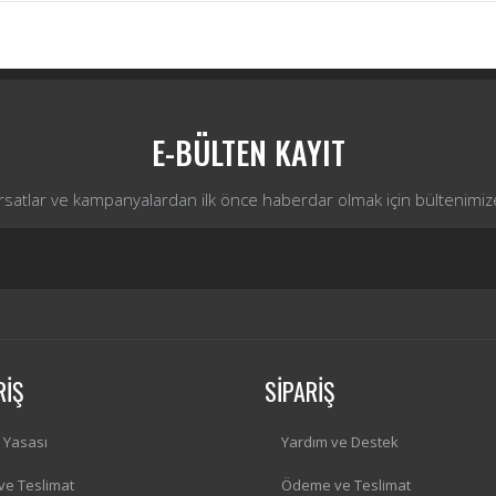
Yorum Yaz
E-BÜLTEN KAYIT
ırsatlar ve kampanyalardan ilk önce haberdar olmak için bültenimiz
RİŞ
SİPARİŞ
i Yasası
Yardım ve Destek
 ve Teslimat
Ödeme ve Teslimat