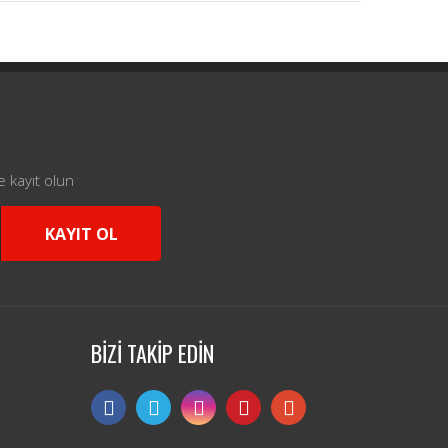
e kayıt olun
KAYIT OL
BİZİ TAKİP EDİN