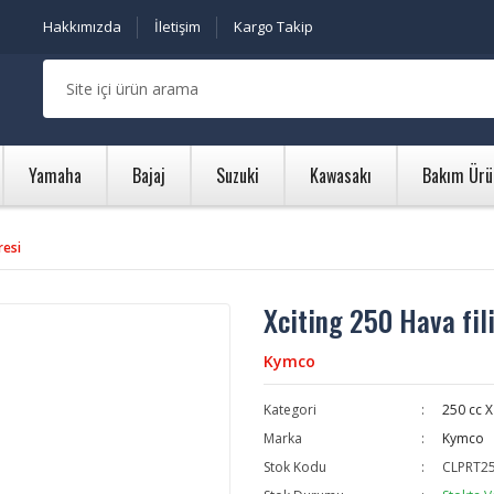
Hakkımızda
İletişim
Kargo Takip
Yamaha
Bajaj
Suzuki
Kawasakı
Bakım Ürü
resi
Xciting 250 Hava fili
Kymco
Kategori
250 cc X 
Marka
Kymco
Stok Kodu
CLPRT2