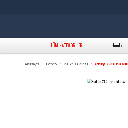
TÜM KATEGORİLER
Honda
Anasayfa
Kymco
250 cc X Citing i
Xciting 250 Hava filit