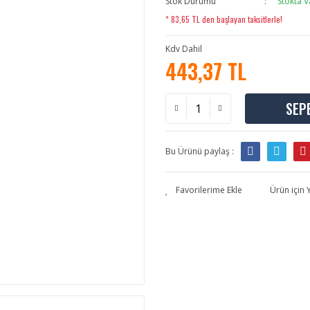
Stok Durumu
Stokta V
* 83,65 TL den başlayan taksitlerle!
Kdv Dahil
443,37 TL
SEP
Bu Ürünü paylaş :
Ürün için