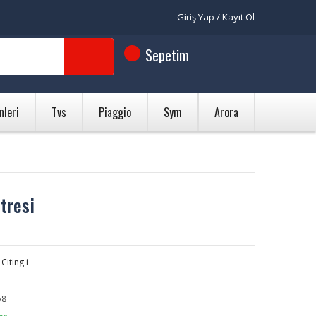
Giriş Yap / Kayıt Ol
Sepetim
nleri
Tvs
Piaggio
Sym
Arora
tresi
Citing i
58