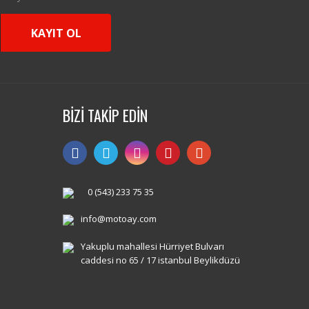
KAYIT OL
BİZİ TAKİP EDİN
0 (543) 233 75 35
info@motoay.com
Yakuplu mahallesi Hürriyet Bulvarı
caddesi no 65 / 17 istanbul Beylikdüzü