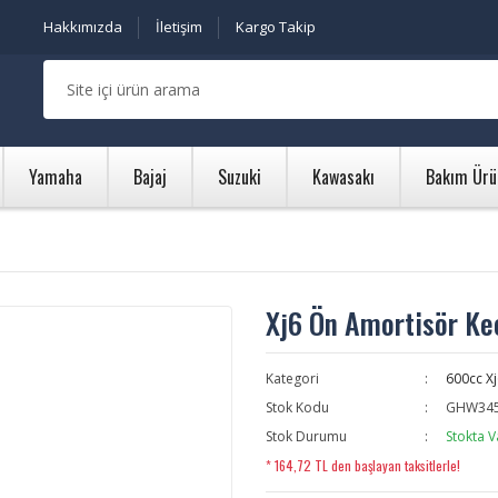
Hakkımızda
İletişim
Kargo Takip
Yamaha
Bajaj
Suzuki
Kawasakı
Bakım Ürü
Xj6 Ön Amortisör Ke
Kategori
600cc Xj
Stok Kodu
GHW34
Stok Durumu
Stokta V
* 164,72 TL den başlayan taksitlerle!