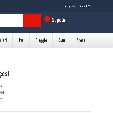
Giriş Yap / Kayıt Ol
Sepetim
nleri
Tvs
Piaggio
Sym
Arora
çesi
6
568
ar