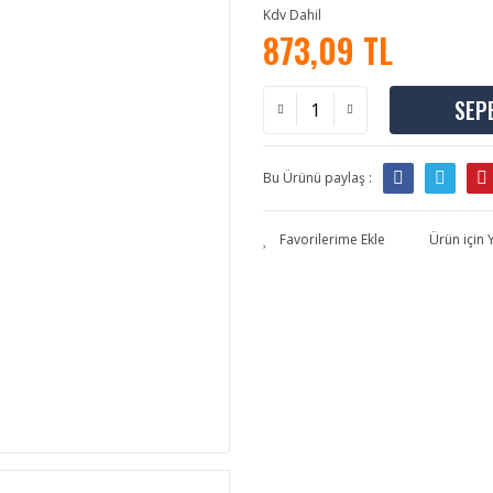
Kdv Dahil
873,09 TL
SEP
Bu Ürünü paylaş :
Ürün için