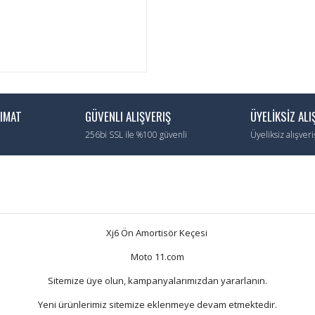
LIMAT
GÜVENLI ALIŞVERIŞ
ÜYELİKSİZ ALI
256bi SSL ile %100 güvenli
Üyeliksiz alışver
Xj6 Ön Amortisör Keçesi
Moto 11.com
Sitemize üye olun, kampanyalarımızdan yararlanın.
Yeni ürünlerimiz sitemize eklenmeye devam etmektedir.