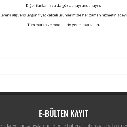
Diğer ilanlarımıza da göz atmayı unutmayın.
üvenli alışveriş uygun fiyat kaliteli ürünlerimizle her zaman hizmetinizdeyi
Tüm marka ve modellerin yedek parçaları.
Bu ürüne ilk yorumu siz yapın!
Yorum Yaz
E-BÜLTEN KAYIT
ırsatlar ve kampanyalardan ilk önce haberdar olmak için bültenimiz