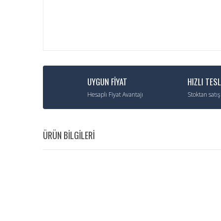
UYGUN FİYAT
HIZLI TES
Hesaplı Fiyat Avantajı
Stoktan satış
ÜRÜN BİLGİLERİ