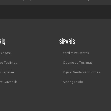
RİŞ
SİPARİŞ
i Yasası
Yardım ve Destek
 ve Teslimat
Ödeme ve Teslimat
iş Sepetim
Kişisel Verilen Korunmas
 ve Güvenlik
Sipariş Takibi