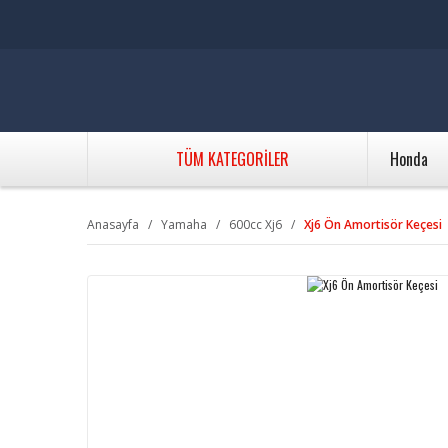
TÜM KATEGORİLER
Honda
Anasayfa
Yamaha
600cc Xj6
Xj6 Ön Amortisör Keçesi