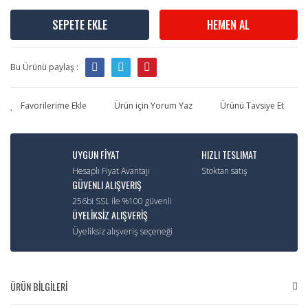
SEPETE EKLE
HEMEN AL
Bu Ürünü paylaş :
Ürün için Yorum Yaz
Ürünü Tavsiye Et
UYGUN FİYAT
HIZLI TESLIMAT
Hesaplı Fiyat Avantajı
Stoktan satış
GÜVENLI ALIŞVERIŞ
256bi SSL ile %100 güvenli
ÜYELİKSİZ ALIŞVERİŞ
Üyeliksiz alışveriş seçeneği
ÜRÜN BİLGİLERİ