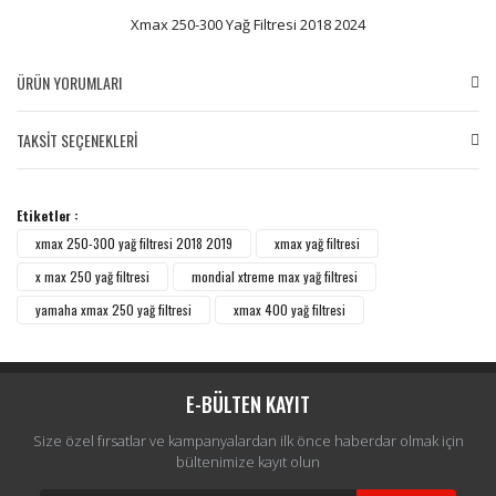
Xmax 250-300 Yağ Filtresi 2018 2024
ÜRÜN YORUMLARI
TAKSİT SEÇENEKLERİ
Bu ürüne ilk yorumu siz yapın!
Etiketler :
Yorum Yaz
xmax 250-300 yağ filtresi 2018 2019
xmax yağ filtresi
x max 250 yağ filtresi
mondial xtreme max yağ filtresi
yamaha xmax 250 yağ filtresi
xmax 400 yağ filtresi
E-BÜLTEN KAYIT
Size özel fırsatlar ve kampanyalardan ilk önce haberdar olmak için
bültenimize kayıt olun