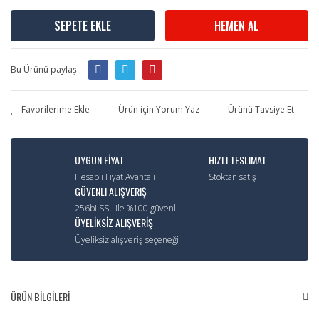
SEPETE EKLE
HEMEN AL
Bu Ürünü paylaş :
Ürün için Yorum Yaz
Ürünü Tavsiye Et
UYGUN FİYAT
HIZLI TESLIMAT
Hesaplı Fiyat Avantajı
Stoktan satış
GÜVENLI ALIŞVERIŞ
256bi SSL ile %100 güvenli
ÜYELİKSİZ ALIŞVERİŞ
Üyeliksiz alışveriş seçeneği
ÜRÜN BİLGİLERİ