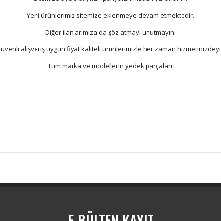
Yeni ürünlerimiz sitemize eklenmeye devam etmektedir.
Diğer ilanlarımıza da göz atmayı unutmayın.
üvenli alışveriş uygun fiyat kaliteli ürünlerimizle her zaman hizmetinizdeyi
Tüm marka ve modellerin yedek parçaları.
Bu ürüne ilk yorumu siz yapın!
Yorum Yaz
E-BÜLTEN KAYIT