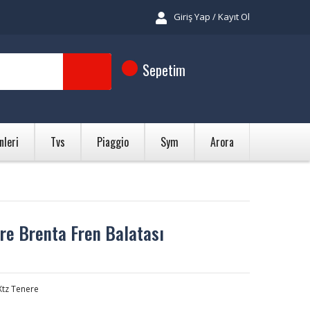
Giriş Yap / Kayıt Ol
Sepetim
nleri
Tvs
Piaggio
Sym
Arora
re Brenta Fren Balatası
Xtz Tenere