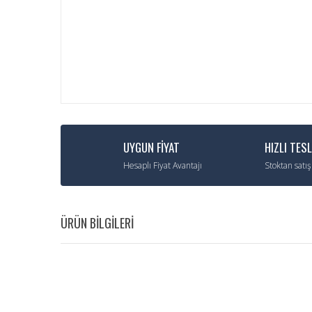
UYGUN FİYAT
HIZLI TES
Hesaplı Fiyat Avantajı
Stoktan satış
ÜRÜN BİLGİLERİ