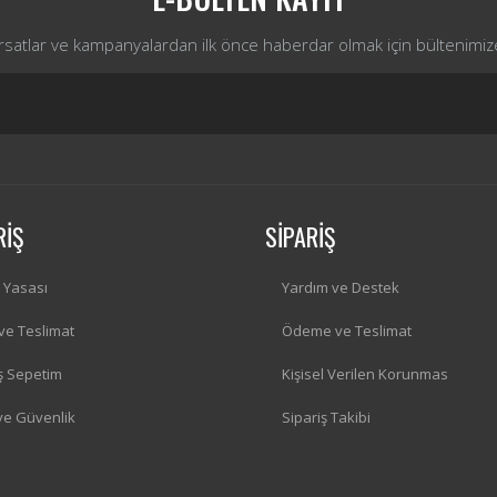
ırsatlar ve kampanyalardan ilk önce haberdar olmak için bültenimiz
RİŞ
SİPARİŞ
i Yasası
Yardım ve Destek
 ve Teslimat
Ödeme ve Teslimat
iş Sepetim
Kişisel Verilen Korunmas
 ve Güvenlik
Sipariş Takibi