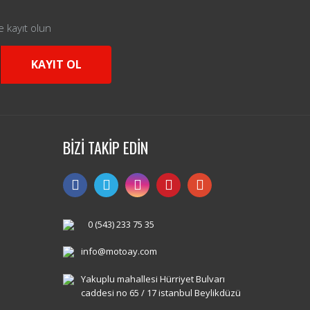
e kayıt olun
KAYIT OL
BİZİ TAKİP EDİN
0 (543) 233 75 35
info@motoay.com
Yakuplu mahallesi Hürriyet Bulvarı
caddesi no 65 / 17 istanbul Beylikdüzü