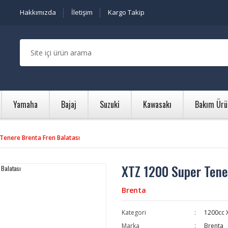
Hakkımızda
İletişim
Kargo Takip
Yamaha
Bajaj
Suzuki
Kawasakı
Bakım Ürü
Tenere Brenta Fren Balatası
XTZ 1200 Super Tene
Brenta
Kategori
1200cc 
Marka
Brenta