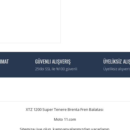
LIMAT
GÜVENLI ALIŞVERIŞ
ÜYELİKSİZ ALI
256bi SSL ile %100 güvenli
Üyeliksiz alışver
XTZ 1200 Super Tenere Brenta Fren Balatası
Moto 11.com
Sitemize üye olun, kampanyalarımızdan yararlanın.