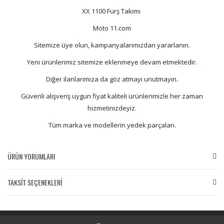
XX 1100 Furş Takımı
Moto 11.com
Sitemize üye olun, kampanyalarımızdan yararlanın.
Yeni ürünlerimiz sitemize eklenmeye devam etmektedir.
Diğer ilanlarımıza da göz atmayı unutmayın.
Güvenli alışveriş uygun fiyat kaliteli ürünlerimizle her zaman
hizmetinizdeyiz.
Tüm marka ve modellerin yedek parçaları.
ÜRÜN YORUMLARI
TAKSİT SEÇENEKLERİ
Bu ürüne ilk yorumu siz yapın!
Yorum Yaz