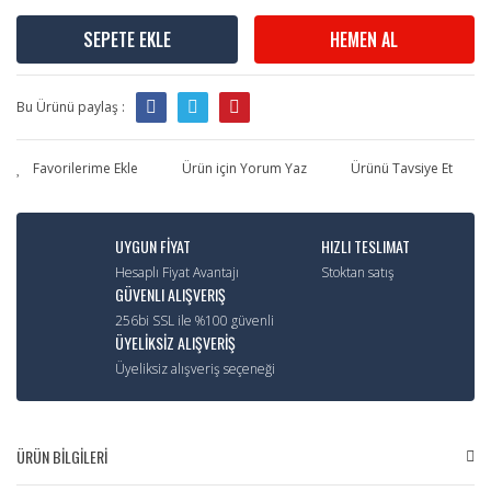
SEPETE EKLE
HEMEN AL
Bu Ürünü paylaş :
Ürün için Yorum Yaz
Ürünü Tavsiye Et
UYGUN FİYAT
HIZLI TESLIMAT
Hesaplı Fiyat Avantajı
Stoktan satış
GÜVENLI ALIŞVERIŞ
256bi SSL ile %100 güvenli
ÜYELİKSİZ ALIŞVERİŞ
Üyeliksiz alışveriş seçeneği
ÜRÜN BİLGİLERİ