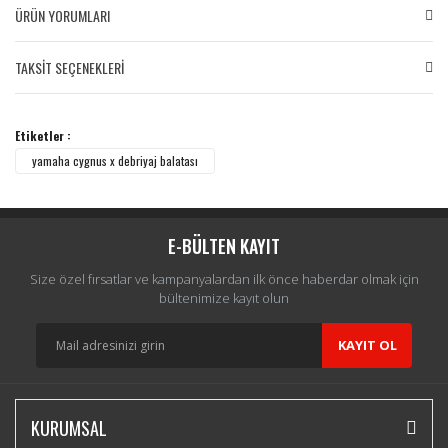
ÜRÜN YORUMLARI
TAKSİT SEÇENEKLERİ
Bu ürüne ilk yorumu siz yapın!
Etiketler :
Yorum Yaz
yamaha cygnus x debriyaj balatası
E-BÜLTEN KAYIT
Size özel fırsatlar ve kampanyalardan ilk önce haberdar olmak için
bültenimize kayıt olun
KAYIT OL
KURUMSAL