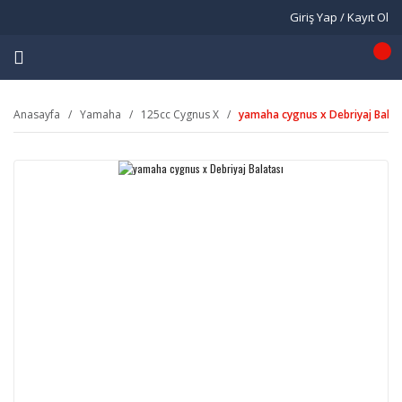
Giriş Yap / Kayıt Ol
Anasayfa
Yamaha
125cc Cygnus X
yamaha cygnus x Debriyaj Balat