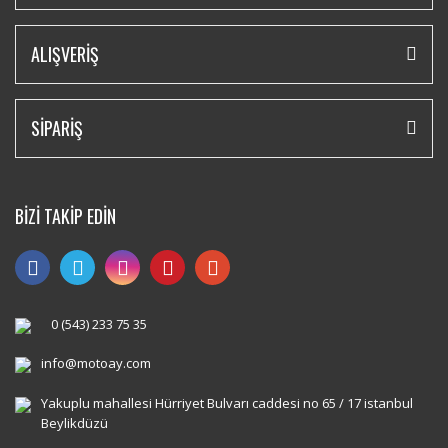
ALIŞVERİŞ
SİPARİŞ
BİZİ TAKİP EDİN
0 (543) 233 75 35
info@motoay.com
Yakuplu mahallesi Hürriyet Bulvarı caddesi no 65 / 17 istanbul
Beylikdüzü