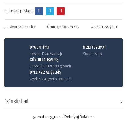
Bu Ürünü paylaş :
Ürün için Yorum Yaz
Ürünü Tavsiye Et
UYGUN FİYAT
HIZLI TESLIMAT
Hesaplı Fiyat Avantajı
Stoktan satış
GÜVENLI ALIŞVERIŞ
256bi SSL ile %100 güvenli
ÜYELİKSİZ ALIŞVERİŞ
Üyeliksiz alışveriş seçeneği
ÜRÜN BİLGİLERİ
yamaha cygnus x Debriyaj Balatası