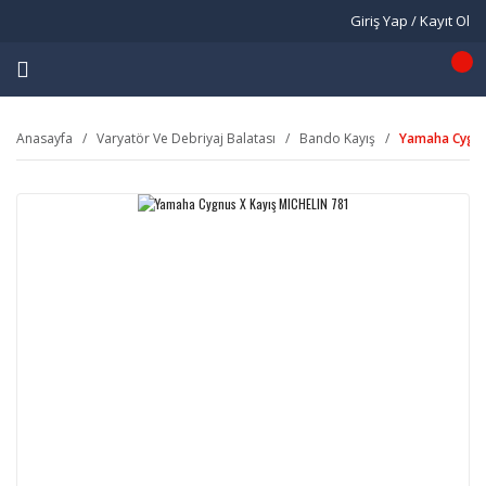
Giriş Yap / Kayıt Ol
Anasayfa
Varyatör Ve Debriyaj Balatası
Bando Kayış
Yamaha Cygnu