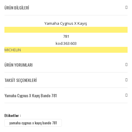
ÜRÜN BİLGİLERİ
Yamaha Cygnus X Kayış
781
kod:363:603
MICHELIN
ÜRÜN YORUMLARI
TAKSİT SEÇENEKLERİ
Bu ürüne ilk yorumu siz yapın!
Yamaha Cygnus X Kayış Bando 781
Yorum Yaz
Etiketler :
yamaha cygnus x kayış bando 781