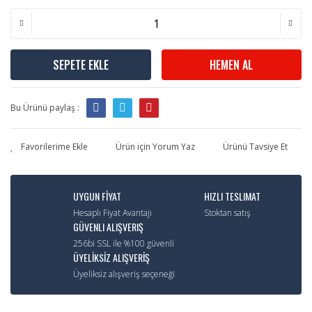
SEPETE EKLE
HEMEN AL
Bu Ürünü paylaş :
Ürün için Yorum Yaz
Ürünü Tavsiye Et
UYGUN FİYAT
HIZLI TESLIMAT
Hesaplı Fiyat Avantajı
Stoktan satış
GÜVENLI ALIŞVERIŞ
256bi SSL ile %100 güvenli
ÜYELİKSİZ ALIŞVERİŞ
Üyeliksiz alışveriş seçeneği