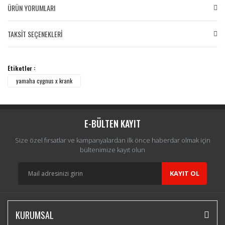
ÜRÜN YORUMLARI
TAKSİT SEÇENEKLERİ
Bu ürüne ilk yorumu siz yapın!
Etiketler :
Yorum Yaz
yamaha cygnus x krank
E-BÜLTEN KAYIT
Size özel fırsatlar ve kampanyalardan ilk önce haberdar olmak için
bültenimize kayıt olun
KAYIT OL
KURUMSAL