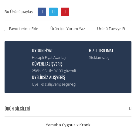
Bu Ürünü paylaş :
Ürün için Yorum Yaz
Ürünü Tavsiye Et
UYGUN FİYAT
HIZLI TESLIMAT
Hesaplı Fiyat Avantajı
Stoktan satış
GÜVENLI ALIŞVERIŞ
256bi SSL ile %100 güvenli
ÜYELİKSİZ ALIŞVERİŞ
Üyeliksiz alışveriş seçeneği
ÜRÜN BİLGİLERİ
Yamaha Cygnus x Krank