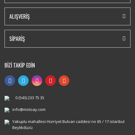
ALIŞVERİŞ
SİPARİŞ
BİZİ TAKİP EDİN
0 (543) 233 75 35
info@motoay.com
Yakuplu mahallesi Hürriyet Bulvarı caddesi no 65 / 17 istanbul
Beylikdüzü