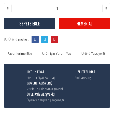
SEPETE EKLE
HEMEN AL
Bu Ürünü paylaş :
Ürün için Yorum Yaz
Ürünü Tavsiye Et
UYGUN FİYAT
HIZLI TESLIMAT
Hesaplı Fiyat Avantajı
Stoktan satış
GÜVENLI ALIŞVERIŞ
256bi SSL ile %100 güvenli
ÜYELİKSİZ ALIŞVERİŞ
Üyeliksiz alışveriş seçeneği