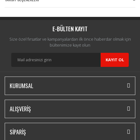
Bu ürüne ilk yorumu siz yapın!
Yorum Yaz
E-BÜLTEN KAYIT
Size özel fırsatlar ve kampanyalardan ilk önce haberdar olmak için
bültenimize kayıt olun
KAYIT OL
KURUMSAL
ALIŞVERİŞ
SİPARİŞ