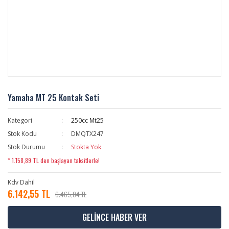
Yamaha MT 25 Kontak Seti
Kategori
250cc Mt25
Stok Kodu
DMQTX247
Stok Durumu
Stokta Yok
* 1.158,89 TL den başlayan taksitlerle!
Kdv Dahil
6.142,55 TL
6.465,84 TL
GELİNCE HABER VER