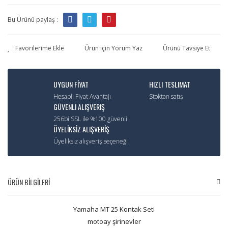
Bu Ürünü paylaş :
Ürün için Yorum Yaz
Ürünü Tavsiye Et
UYGUN FİYAT
HIZLI TESLIMAT
Hesaplı Fiyat Avantajı
Stoktan satış
GÜVENLI ALIŞVERIŞ
256bi SSL ile %100 güvenli
ÜYELİKSİZ ALIŞVERİŞ
Üyeliksiz alışveriş seçeneği
ÜRÜN BİLGİLERİ
Yamaha MT 25 Kontak Seti
motoay şirinevler