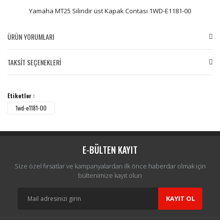
Yamaha MT25 Silindir üst Kapak Contası 1WD-E1181-00
ÜRÜN YORUMLARI
TAKSİT SEÇENEKLERİ
Bu ürüne ilk yorumu siz yapın!
Etiketler :
Yorum Yaz
1wd-e1181-00
E-BÜLTEN KAYIT
Size özel fırsatlar ve kampanyalardan ilk önce haberdar olmak için
bültenimize kayıt olun
KAYIT OL