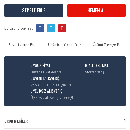
SEPETE EKLE
HEMEN AL
Bu Ürünü paylaş :
Ürün için Yorum Yaz
Ürünü Tavsiye Et
UYGUN FİYAT
HIZLI TESLIMAT
Hesaplı Fiyat Avantajı
Stoktan satış
GÜVENLI ALIŞVERIŞ
256bi SSL ile %100 güvenli
ÜYELİKSİZ ALIŞVERİŞ
Üyeliksiz alışveriş seçeneği
ÜRÜN BİLGİLERİ