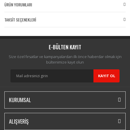
ÜRÜN YORUMLARI
TAKSİT SEÇENEKLERİ
Bu ürüne ilk yorumu siz yapın!
Yorum Yaz
E-BÜLTEN KAYIT
Size özel fırsatlar ve kampanyalardan ilk önce haberdar olmak için
bültenimize kayıt olun
KAYIT OL
KURUMSAL
ALIŞVERİŞ