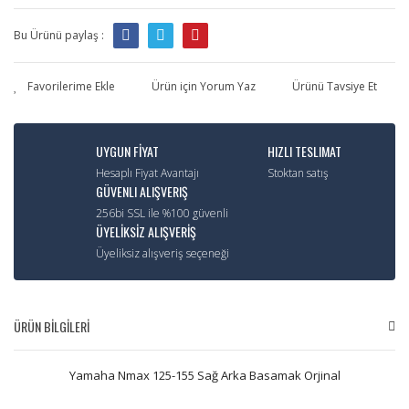
Bu Ürünü paylaş :
Ürün için Yorum Yaz
Ürünü Tavsiye Et
UYGUN FİYAT
HIZLI TESLIMAT
Hesaplı Fiyat Avantajı
Stoktan satış
GÜVENLI ALIŞVERIŞ
256bi SSL ile %100 güvenli
ÜYELİKSİZ ALIŞVERİŞ
Üyeliksiz alışveriş seçeneği
ÜRÜN BİLGİLERİ
Yamaha Nmax 125-155 Sağ Arka Basamak Orjinal