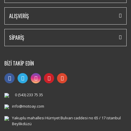
ALIŞVERİŞ
SİPARİŞ
BİZİ TAKİP EDİN
0 (543) 233 75 35
info@motoay.com
Yakuplu mahallesi Hürriyet Bulvarı caddesi no 65 / 17 istanbul
Beylikdüzü