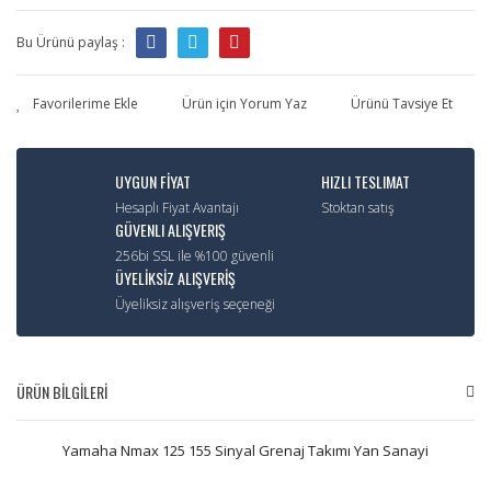
Bu Ürünü paylaş :
Ürün için Yorum Yaz
Ürünü Tavsiye Et
UYGUN FİYAT
HIZLI TESLIMAT
Hesaplı Fiyat Avantajı
Stoktan satış
GÜVENLI ALIŞVERIŞ
256bi SSL ile %100 güvenli
ÜYELİKSİZ ALIŞVERİŞ
Üyeliksiz alışveriş seçeneği
ÜRÜN BİLGİLERİ
Yamaha Nmax 125 155 Sinyal Grenaj Takımı Yan Sanayi