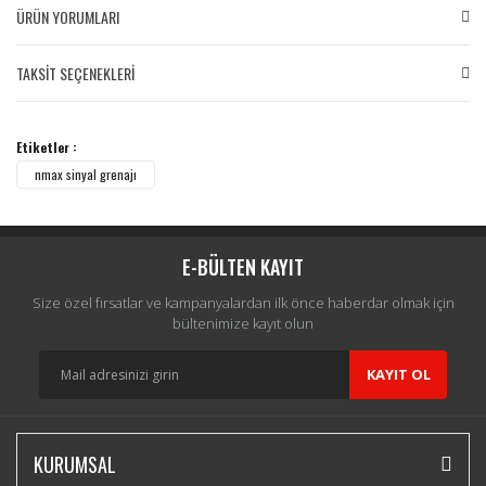
ÜRÜN YORUMLARI
TAKSİT SEÇENEKLERİ
Bu ürüne ilk yorumu siz yapın!
Etiketler :
Yorum Yaz
nmax sinyal grenajı
E-BÜLTEN KAYIT
Size özel fırsatlar ve kampanyalardan ilk önce haberdar olmak için
bültenimize kayıt olun
KAYIT OL
KURUMSAL