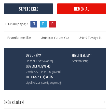
SEPETE EKLE
HEMEN AL
Bu Ürünü paylaş :
Ürün için Yorum Yaz
Ürünü Tavsiye Et
UYGUN FİYAT
HIZLI TESLIMAT
Hesaplı Fiyat Avantajı
Stoktan satış
GÜVENLI ALIŞVERIŞ
256bi SSL ile %100 güvenli
ÜYELİKSİZ ALIŞVERİŞ
Üyeliksiz alışveriş seçeneği
ÜRÜN BİLGİLERİ