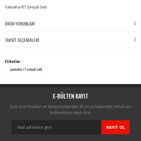
Yamaha R7 Sinyal Seti
ÜRÜN YORUMLARI
TAKSİT SEÇENEKLERİ
Bu ürüne ilk yorumu siz yapın!
Etiketler :
Yorum Yaz
yamaha r7 sinyal seti
E-BÜLTEN KAYIT
Size özel fırsatlar ve kampanyalardan ilk önce haberdar olmak için
bültenimize kayıt olun
KAYIT OL