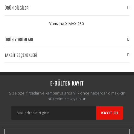
ÜRÜN BİLGİLERİ
Yamaha X MAX 250
ÜRÜN YORUMLARI
TAKSİT SEÇENEKLERİ
Bu ürüne ilk yorumu siz yapın!
Yorum Yaz
E-BÜLTEN KAYIT
Size özel fırsatlar ve kampanyalardan ilk önce haberdar olmak için
bültenimize kayıt olun
KAYIT OL