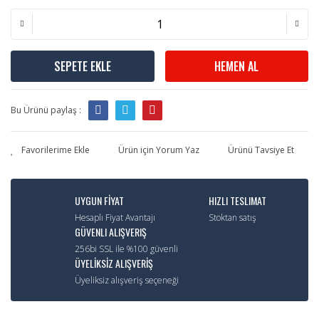
SEPETE EKLE
HEMEN AL
Bu Ürünü paylaş :
Ürün için Yorum Yaz
Ürünü Tavsiye Et
UYGUN FİYAT
HIZLI TESLIMAT
Hesaplı Fiyat Avantajı
Stoktan satış
GÜVENLI ALIŞVERIŞ
256bi SSL ile %100 güvenli
ÜYELİKSİZ ALIŞVERİŞ
Üyeliksiz alışveriş seçeneği