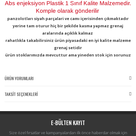
Abs enjeksiyon Plastik 1 Sınıf Kalite Malzemedir.
Komple olarak gönderilir
panzolotları siyah parçalari ve camı içerisinden çıkmaktadır
yerine tam oturur hiç bir şekilde kasma yapmaz grenaj
aralarında açıklık kalmaz
rahatlıkla takabilirsiniz ürün piyasadaki en iyi kalite malzeme
grenaj setidir
ürün stoklarımızda mevcuttur ama yineden stok için sorunuz
ÜRÜN YORUMLARI
TAKSİT SEÇENEKLERİ
Bu ürüne ilk yorumu siz yapın!
Yorum Yaz
E-BÜLTEN KAYIT
Size özel fırsatlar ve kampanyalardan ilk önce haberdar olmak için