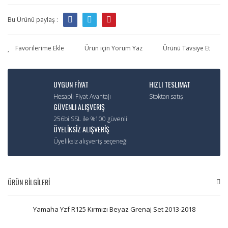
Bu Ürünü paylaş :
Ürün için Yorum Yaz
Ürünü Tavsiye Et
UYGUN FİYAT
HIZLI TESLIMAT
Hesaplı Fiyat Avantajı
Stoktan satış
GÜVENLI ALIŞVERIŞ
256bi SSL ile %100 güvenli
ÜYELİKSİZ ALIŞVERİŞ
Üyeliksiz alışveriş seçeneği
ÜRÜN BİLGİLERİ
Yamaha Yzf R125 Kırmızı Beyaz Grenaj Set 2013-2018