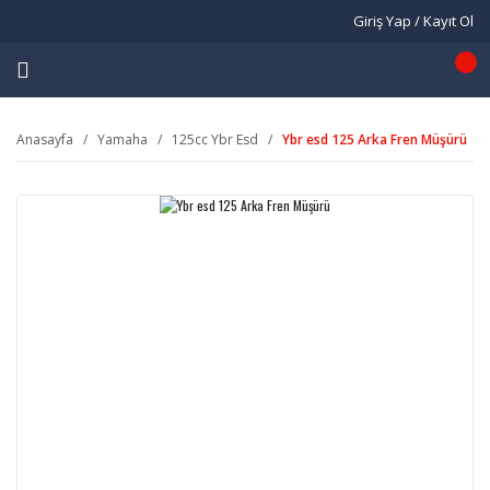
Giriş Yap / Kayıt Ol
Anasayfa
Yamaha
125cc Ybr Esd
Ybr esd 125 Arka Fren Müşürü