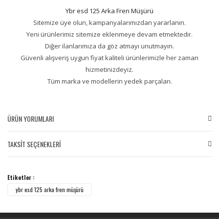
Ybr esd 125 Arka Fren Müşürü
Sitemize üye olun, kampanyalarımızdan yararlanın.
Yeni ürünlerimiz sitemize eklenmeye devam etmektedir.
Diğer ilanlarımıza da göz atmayı unutmayın.
Güvenli alışveriş uygun fiyat kaliteli ürünlerimizle her zaman
hizmetinizdeyiz.
Tüm marka ve modellerin yedek parçaları.
ÜRÜN YORUMLARI
TAKSİT SEÇENEKLERİ
Bu ürüne ilk yorumu siz yapın!
Etiketler :
Yorum Yaz
ybr esd 125 arka fren müşürü