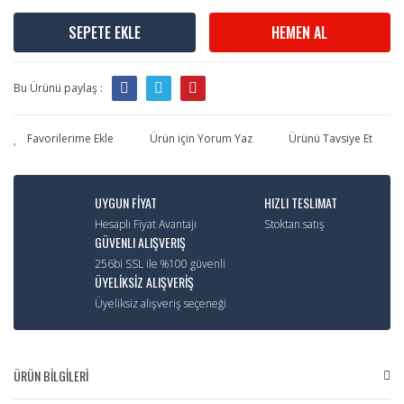
SEPETE EKLE
HEMEN AL
Bu Ürünü paylaş :
Ürün için Yorum Yaz
Ürünü Tavsiye Et
UYGUN FİYAT
HIZLI TESLIMAT
Hesaplı Fiyat Avantajı
Stoktan satış
GÜVENLI ALIŞVERIŞ
256bi SSL ile %100 güvenli
ÜYELİKSİZ ALIŞVERİŞ
Üyeliksiz alışveriş seçeneği
ÜRÜN BİLGİLERİ