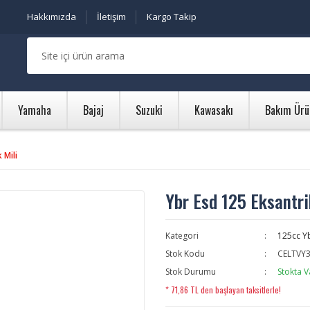
Hakkımızda
İletişim
Kargo Takip
Yamaha
Bajaj
Suzuki
Kawasakı
Bakım Ürü
 Mili
Ybr Esd 125 Eksantri
Kategori
125cc Y
Stok Kodu
CELTVY
Stok Durumu
Stokta V
* 71,86 TL den başlayan taksitlerle!