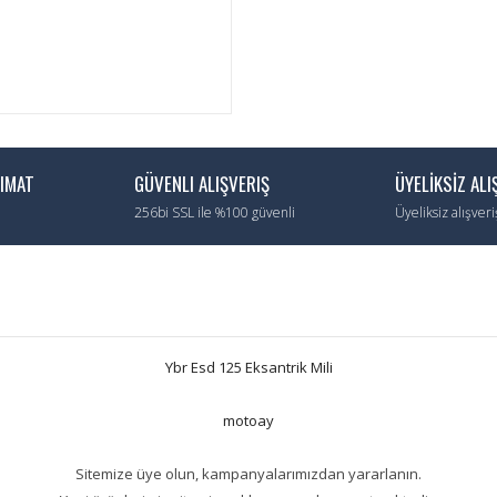
LIMAT
GÜVENLI ALIŞVERIŞ
ÜYELİKSİZ ALI
256bi SSL ile %100 güvenli
Üyeliksiz alışver
Ybr Esd 125 Eksantrik Mili
motoay
Sitemize üye olun, kampanyalarımızdan yararlanın.