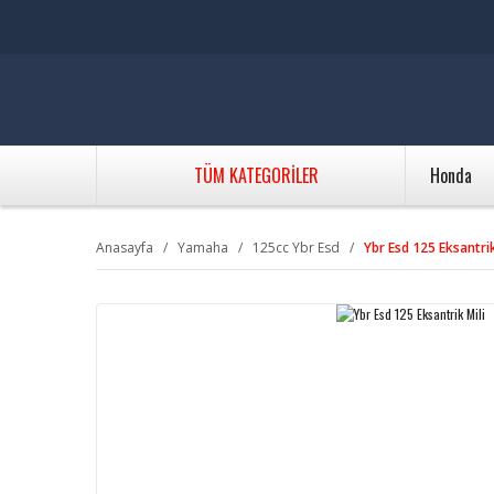
TÜM KATEGORİLER
Honda
Anasayfa
Yamaha
125cc Ybr Esd
Ybr Esd 125 Eksantrik