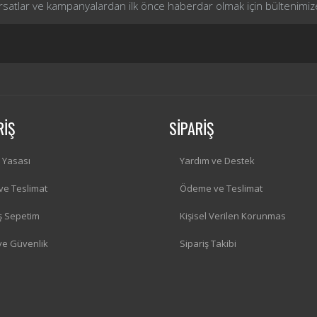
ırsatlar ve kampanyalardan ilk önce haberdar olmak için bültenimiz
RİŞ
SİPARİŞ
i Yasası
Yardım ve Destek
 ve Teslimat
Ödeme ve Teslimat
iş Sepetim
Kişisel Verilen Korunmas
 ve Güvenlik
Sipariş Takibi