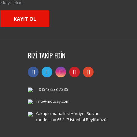
e kayıt olun
KAYIT OL
BİZİ TAKİP EDİN
0 (543) 233 75 35
info@motoay.com
Yakuplu mahallesi Hürriyet Bulvarı
caddesi no 65 / 17 istanbul Beylikdüzü