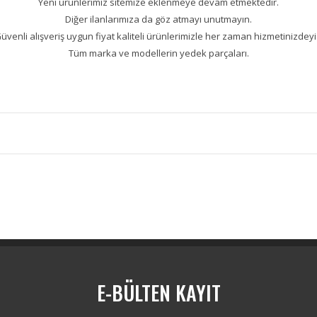
Yeni ürünlerimiz sitemize eklenmeye devam etmektedir.
Diğer ilanlarımıza da göz atmayı unutmayın.
üvenli alışveriş uygun fiyat kaliteli ürünlerimizle her zaman hizmetinizdeyi
Tüm marka ve modellerin yedek parçaları.
Bu ürüne ilk yorumu siz yapın!
Yorum Yaz
E-BÜLTEN KAYIT