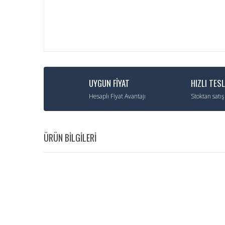
UYGUN FİYAT
HIZLI TES
Hesaplı Fiyat Avantajı
Stoktan satış
ÜRÜN BİLGİLERİ