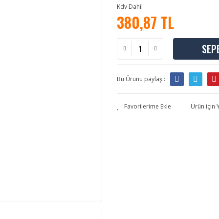
Kdv Dahil
380,87 TL
SEP
Bu Ürünü paylaş :
Ürün için