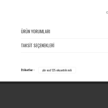
G
ÜRÜN YORUMLARI
TAKSİT SEÇENEKLERİ
Etiketler :
ybr esd 125 eksantrik mili