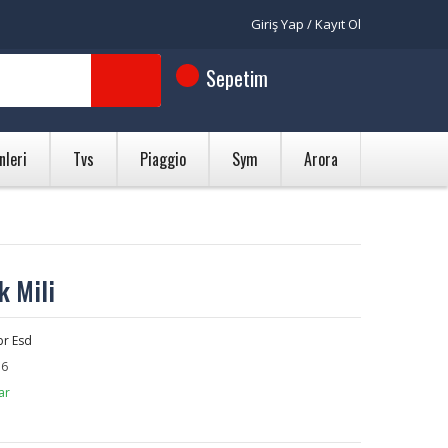
Giriş Yap / Kayıt Ol
Sepetim
nleri
Tvs
Piaggio
Sym
Arora
k Mili
br Esd
36
ar