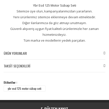
Ybr Esd 125 Motor Sübap Seti
Sitemize üye olun, kampanyalarımızdan yararlanın.
Yeni ürünlerimiz sitemize eklenmeye devam etmektedir.
Diğer ilanlarımıza da göz atmayı unutmayın.
Güvenli alışveriş uygun fiyat kaliteli ürünlerimizle her zaman
hizmetinizdeyiz.
Tüm marka ve modellerin yedek parçaları.
ÜRÜN YORUMLARI
TAKSİT SEÇENEKLERİ
Bu ürüne ilk yorumu siz yapın!
Etiketler :
Yorum Yaz
ybr esd 125 motor sübap seti