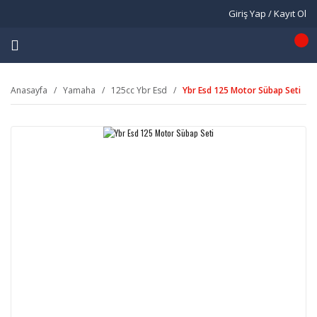
Giriş Yap / Kayıt Ol
Anasayfa
Yamaha
125cc Ybr Esd
Ybr Esd 125 Motor Sübap Seti