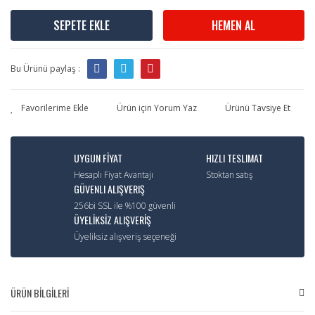
SEPETE EKLE
HEMEN AL
Bu Ürünü paylaş :
Ürün için Yorum Yaz
Ürünü Tavsiye Et
UYGUN FİYAT
HIZLI TESLIMAT
Hesaplı Fiyat Avantajı
Stoktan satış
GÜVENLI ALIŞVERIŞ
256bi SSL ile %100 güvenli
ÜYELİKSİZ ALIŞVERİŞ
Üyeliksiz alışveriş seçeneği
ÜRÜN BİLGİLERİ