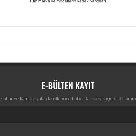
Tüm marka ve modellerin yedek parçaları.
Bu ürüne ilk yorumu siz yapın!
Yorum Yaz
E-BÜLTEN KAYIT
ırsatlar ve kampanyalardan ilk önce haberdar olmak için bültenimiz