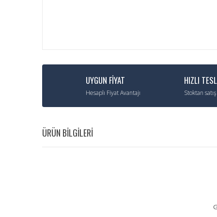
UYGUN FİYAT
HIZLI TES
Hesaplı Fiyat Avantajı
Stoktan satış
ÜRÜN BİLGİLERİ
G