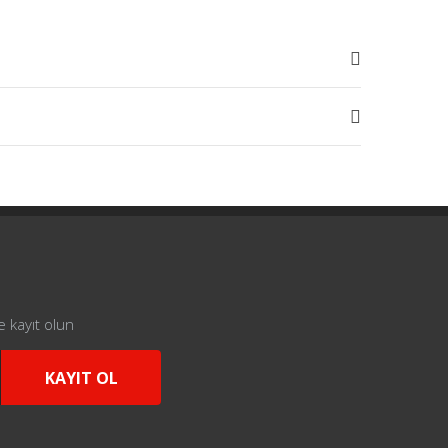
e kayıt olun
KAYIT OL