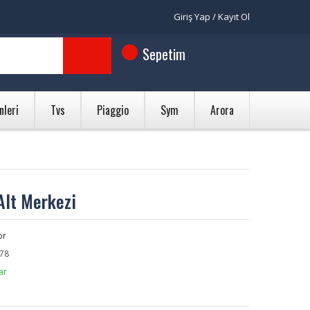
Giriş Yap / Kayıt Ol
Sepetim
nleri
Tvs
Piaggio
Sym
Arora
Alt Merkezi
br
78
ar