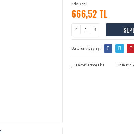
Kdv Dahil
666,52 TL
SEP
Bu Ürünü paylaş :
Ürün için