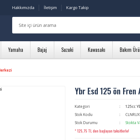
Hakkımızda
İletişim
Kargo Takip
Yamaha
Bajaj
Suzuki
Kawasakı
Bakım Ürü
Merkezi
Ybr Esd 125 ön Fren 
Kategori
125cc Y
Stok Kodu
CLNRUX
Stok Durumu
Stokta V
* 125,75 TL den başlayan taksitlerle!