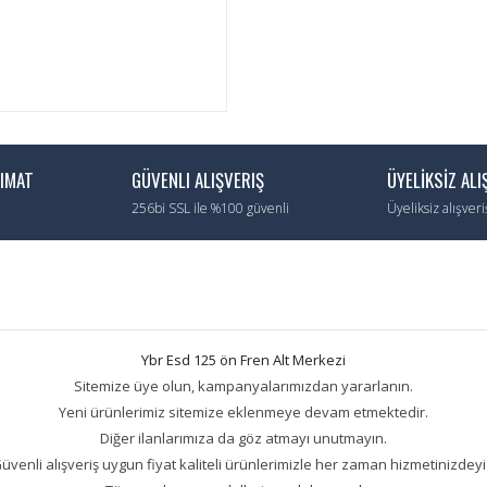
LIMAT
GÜVENLI ALIŞVERIŞ
ÜYELİKSİZ ALI
256bi SSL ile %100 güvenli
Üyeliksiz alışver
Ybr Esd 125 ön Fren Alt Merkezi
Sitemize üye olun, kampanyalarımızdan yararlanın.
Yeni ürünlerimiz sitemize eklenmeye devam etmektedir.
Diğer ilanlarımıza da göz atmayı unutmayın.
üvenli alışveriş uygun fiyat kaliteli ürünlerimizle her zaman hizmetinizdeyi