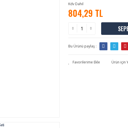
Kdv Dahil
804,29 TL
SEP
Bu Ürünü paylaş :
Ürün için