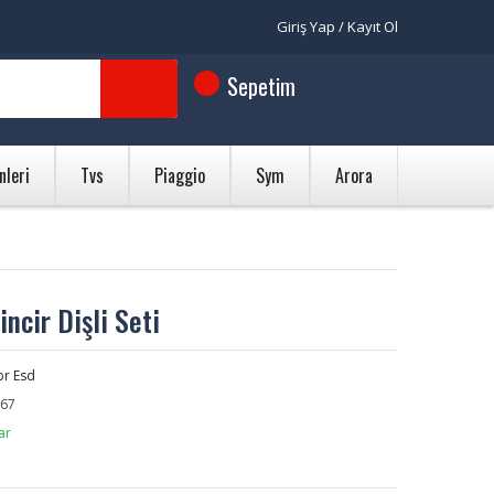
Giriş Yap / Kayıt Ol
Sepetim
nleri
Tvs
Piaggio
Sym
Arora
incir Dişli Seti
br Esd
67
ar