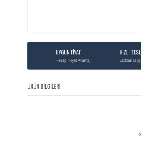
UYGUN FİYAT
HIZLI TES
Hesaplı Fiyat Avantajı
Stoktan satış
ÜRÜN BİLGİLERİ
G