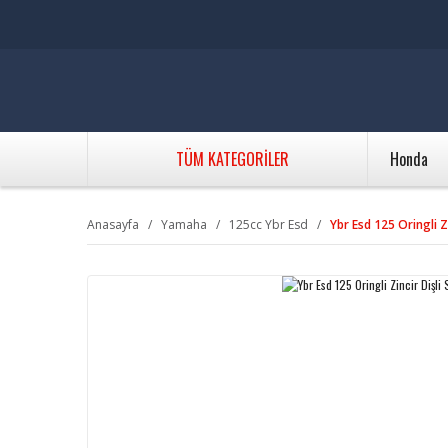
TÜM KATEGORİLER
Honda
Anasayfa
Yamaha
125cc Ybr Esd
Ybr Esd 125 Oringli Zi