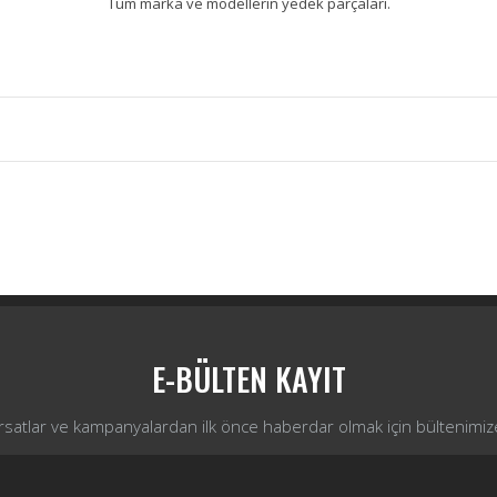
Tüm marka ve modellerin yedek parçaları.
Bu ürüne ilk yorumu siz yapın!
Yorum Yaz
E-BÜLTEN KAYIT
ırsatlar ve kampanyalardan ilk önce haberdar olmak için bültenimiz