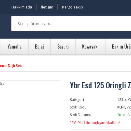
Hakkımızda
İletişim
Kargo Takip
Yamaha
Bajaj
Suzuki
Kawasakı
Bakım Ürü
ncir Dişli Seti
Ybr Esd 125 Oringli Z
Kategori
125cc Y
Stok Kodu
KLNQVZ
Stok Durumu
Stokta V
* 151,74 TL den başlayan taksitlerle!