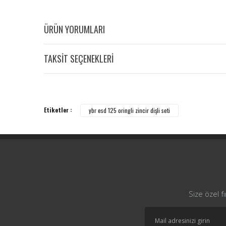
ÜRÜN YORUMLARI
TAKSİT SEÇENEKLERİ
Etiketler :
ybr esd 125 oringli zincir dişli seti
Size özel f