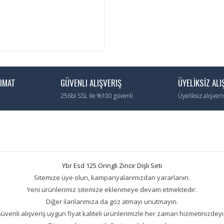
LIMAT
GÜVENLI ALIŞVERIŞ
ÜYELİKSİZ ALI
256bi SSL ile %100 güvenli
Üyeliksiz alışver
Ybr Esd 125 Oringli Zincir Dişli Seti
Sitemize üye olun, kampanyalarımızdan yararlanın.
Yeni ürünlerimiz sitemize eklenmeye devam etmektedir.
Diğer ilanlarımıza da göz atmayı unutmayın.
üvenli alışveriş uygun fiyat kaliteli ürünlerimizle her zaman hizmetinizdeyi