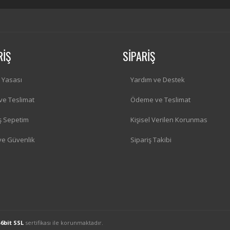
RİŞ
SİPARİŞ
i Yasası
Yardım ve Destek
 ve Teslimat
Ödeme ve Teslimat
iş Sepetim
Kişisel Verilen Korunmas
 ve Güvenlik
Sipariş Takibi
56bit SSL
sertifikası ile korunmaktadır.