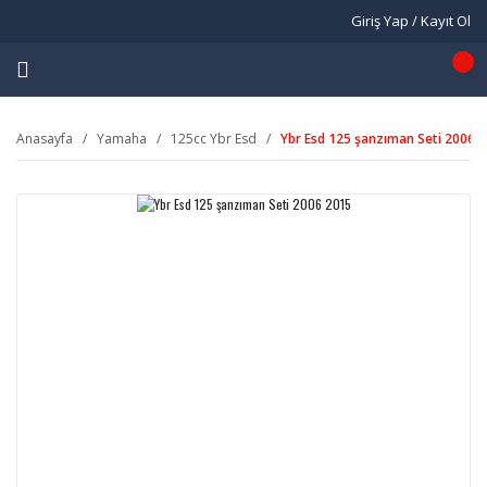
Giriş Yap / Kayıt Ol
Anasayfa
Yamaha
125cc Ybr Esd
Ybr Esd 125 şanzıman Seti 2006 