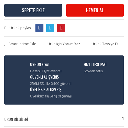
SEPETE EKLE
HEMEN AL
Bu Ürünü paylaş :
Ürün için Yorum Yaz
Ürünü Tavsiye Et
UYGUN FİYAT
HIZLI TESLIMAT
Hesaplı Fiyat Avantajı
Stoktan satış
GÜVENLI ALIŞVERIŞ
256bi SSL ile %100 güvenli
ÜYELİKSİZ ALIŞVERİŞ
Üyeliksiz alışveriş seçeneği
ÜRÜN BİLGİLERİ