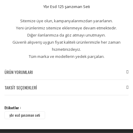
Ybr Esd 125 şanzıman Seti
Sitemize üye olun, kampanyalarımızdan yararlanın.
Yeni ürünlerimiz sitemize eklenmeye devam etmektedir.
Diğer ilanlarımıza da göz atmayı unutmayın.
Güvenli alışveriş uygun fiyat kaliteli ürünlerimizle her zaman
hizmetinizdeyiz.
Tüm marka ve modellerin yedek parçaları.
ÜRÜN YORUMLARI
TAKSİT SEÇENEKLERİ
Bu ürüne ilk yorumu siz yapın!
Etiketler :
Yorum Yaz
ybr esd şanzıman seti