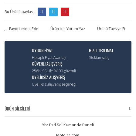
Bu Ürünü paylaş :
Ürün için Yorum Yaz
Ürünü Tavsiye Et
UYGUN FİYAT
HIZLI TESLIMAT
Hesaplı Fiyat Avantajı
Stoktan satış
GÜVENLI ALIŞVERIŞ
256bi SSL ile %100 güvenli
ÜYELİKSİZ ALIŞVERİŞ
Üyeliksiz alışveriş seçeneği
ÜRÜN BİLGİLERİ
Ybr Esd Sol Kumanda Paneli
Moto 11.com