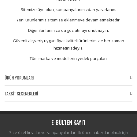
Sitemize üye olun, kampanyalarımızdan yararlanın.
Yeni ürünlerimiz sitemize eklenmeye devam etmektedir.
Diğer ilanlarımıza da göz atmayı unutmayın.
Güvenli alışveriş uygun fiyat kaliteli ürünlerimizle her zaman
hizmetinizdeyiz.
Tüm marka ve modellerin yedek parçaları.
ÜRÜN YORUMLARI
TAKSİT SEÇENEKLERİ
Bu ürüne ilk yorumu siz yapın!
Yorum Yaz
E-BÜLTEN KAYIT
Size özel fırsatlar ve kampanyalardan ilk önce haberdar olmak için