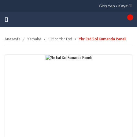
Giriş Yap / Kayıt Ol
Anasayfa
Yamaha
125cc Ybr Esd
Ybr Esd Sol Kumanda Paneli