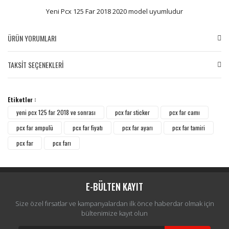
Yeni Pcx 125 Far 2018 2020 model uyumludur
ÜRÜN YORUMLARI
TAKSİT SEÇENEKLERİ
Bu ürüne ilk yorumu siz yapın!
Etiketler :
Yorum Yaz
yeni pcx 125 far 2018 ve sonrası
pcx far sticker
pcx far camı
pcx far ampulü
pcx far fiyatı
pcx far ayarı
pcx far tamiri
pcx far
pcx farı
E-BÜLTEN KAYIT
Size özel fırsatlar ve kampanyalardan ilk önce haberdar olmak için
bültenimize kayıt olun