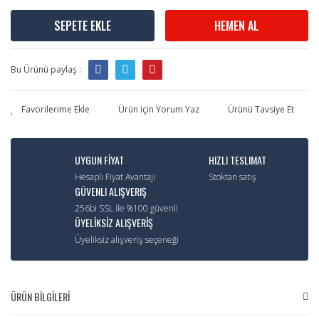
SEPETE EKLE
HEMEN AL
Bu Ürünü paylaş :
Ürün için Yorum Yaz
Ürünü Tavsiye Et
UYGUN FİYAT
HIZLI TESLIMAT
Hesaplı Fiyat Avantajı
Stoktan satış
GÜVENLI ALIŞVERIŞ
256bi SSL ile %100 güvenli
ÜYELİKSİZ ALIŞVERİŞ
Üyeliksiz alışveriş seçeneği
ÜRÜN BİLGİLERİ