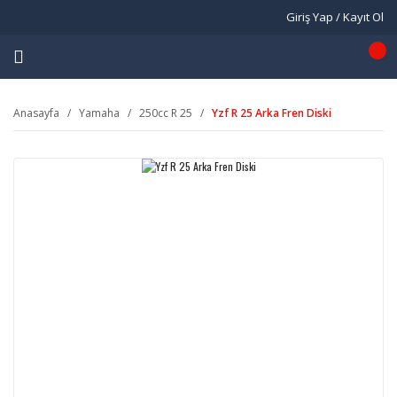
Giriş Yap / Kayıt Ol
Anasayfa
Yamaha
250cc R 25
Yzf R 25 Arka Fren Diski