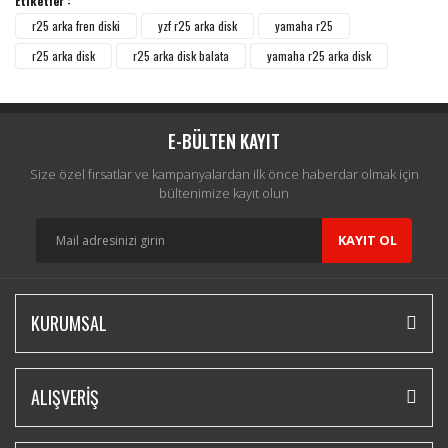
Etiketler :
Yorum Yaz
r25 arka fren diski
yzf r25 arka disk
yamaha r25
r25 arka disk
r25 arka disk balata
yamaha r25 arka disk
E-BÜLTEN KAYIT
Size özel fırsatlar ve kampanyalardan ilk önce haberdar olmak için
bültenimize kayıt olun
KAYIT OL
KURUMSAL
ALIŞVERİŞ