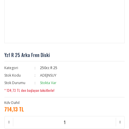
Yzf R 25 Arka Fren Diski
Kategori
250cc R 25
Stok Kodu
ADEJNSUY
Stok Durumu
Stokta Var
* 134,73 TL den başlayan taksitlerle!
Kdv Dahil
714,13 TL