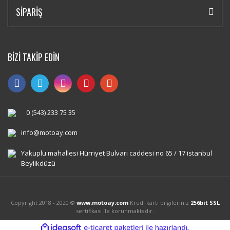
SİPARİŞ
BİZİ TAKİP EDİN
0 (543) 233 75 35
info@motoay.com
Yakuplu mahallesi Hürriyet Bulvarı caddesi no 65 / 17 istanbul
Beylikdüzü
Copyright 2018 - 2020 ©
www.motoay.com
Kredi kartı bilgileriniz
256bit SSL
sertifikası ile korunmaktadır.
ile
ideasoft
e-