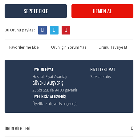
SEPETE EKLE
HEMEN AL
Bu Ürünü paylaş :
Ürün için Yorum Yaz
Ürünü Tavsiye Et
UYGUN FİYAT
HIZLI TESLIMAT
Hesaplı Fiyat Avantajı
Stoktan satış
GÜVENLI ALIŞVERIŞ
256bi SSL ile %100 güvenli
ÜYELİKSİZ ALIŞVERİŞ
Üyeliksiz alışveriş seçeneği
ÜRÜN BİLGİLERİ