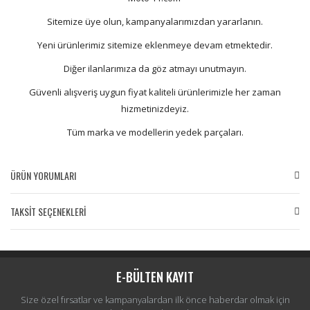
Sitemize üye olun, kampanyalarımızdan yararlanın.
Yeni ürünlerimiz sitemize eklenmeye devam etmektedir.
Diğer ilanlarımıza da göz atmayı unutmayın.
Güvenli alışveriş uygun fiyat kaliteli ürünlerimizle her zaman
hizmetinizdeyiz.
Tüm marka ve modellerin yedek parçaları.
ÜRÜN YORUMLARI
TAKSİT SEÇENEKLERİ
Bu ürüne ilk yorumu siz yapın!
Yorum Yaz
E-BÜLTEN KAYIT
Size özel fırsatlar ve kampanyalardan ilk önce haberdar olmak için