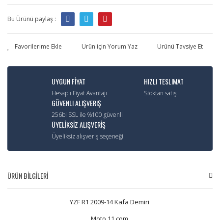
Bu Ürünü paylaş :
Ürün için Yorum Yaz
Ürünü Tavsiye Et
UYGUN FİYAT
HIZLI TESLIMAT
Hesaplı Fiyat Avantajı
Stoktan satış
GÜVENLI ALIŞVERIŞ
256bi SSL ile %100 güvenli
ÜYELİKSİZ ALIŞVERİŞ
Üyeliksiz alışveriş seçeneği
ÜRÜN BİLGİLERİ
YZF R1 2009-14 Kafa Demiri
Moto 11.com