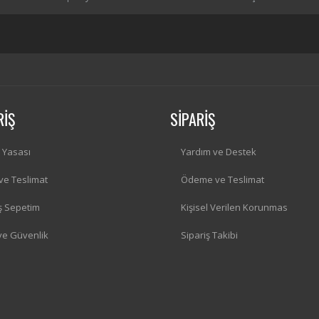
RİŞ
SİPARİŞ
i Yasası
Yardım ve Destek
 ve Teslimat
Ödeme ve Teslimat
iş Sepetim
Kişisel Verilen Korunmas
 ve Güvenlik
Sipariş Takibi