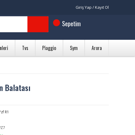
Giriş Yap / Kayıt Ol
Sepetim
nleri
Tvs
Piaggio
Sym
Arora
n Balatası
zf R1
WZ7