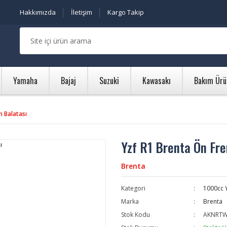
Hakkımızda
İletişim
Kargo Takip
Yamaha
Bajaj
Suzuki
Kawasakı
Bakım Ürü
n Balatası
Yzf R1 Brenta Ön Fre
Brenta
Kategori
1000cc Y
Marka
Brenta
Stok Kodu
AKNRT