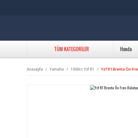
TÜM KATEGORİLER
Honda
Anasayfa
Yamaha
1000cc Yzf R1
Yzf R1 Brenta Ön Fre