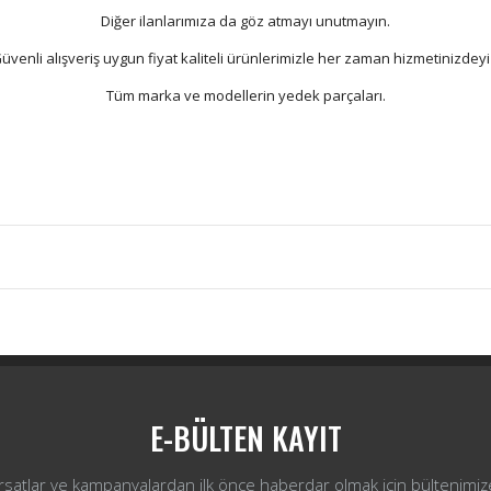
Diğer ilanlarımıza da göz atmayı unutmayın.
üvenli alışveriş uygun fiyat kaliteli ürünlerimizle her zaman hizmetinizdeyi
Tüm marka ve modellerin yedek parçaları.
Bu ürüne ilk yorumu siz yapın!
Yorum Yaz
E-BÜLTEN KAYIT
ırsatlar ve kampanyalardan ilk önce haberdar olmak için bültenimiz