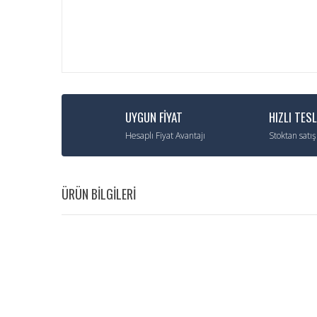
UYGUN FİYAT
HIZLI TES
Hesaplı Fiyat Avantajı
Stoktan satış
ÜRÜN BİLGİLERİ