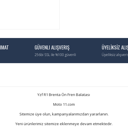
LIMAT
GÜVENLI ALIŞVERIŞ
ÜYELİKSİZ ALI
256bi SSL ile %100 güvenli
Üyeliksiz alışver
Yzf R1 Brenta Ön Fren Balatası
Moto 11.com
Sitemize üye olun, kampanyalarımızdan yararlanın.
Yeni ürünlerimiz sitemize eklenmeye devam etmektedir.