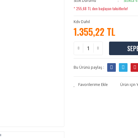
Stok Durumu
Stokta V
* 255,68 TL den başlayan taksitlerle!
Kdv Dahil
1.355,22 TL
SEP
Bu Ürünü paylaş :
Ürün için