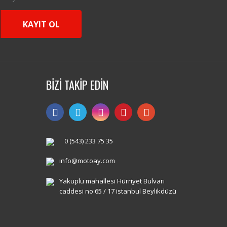
KAYIT OL
BİZİ TAKİP EDİN
0 (543) 233 75 35
info@motoay.com
Yakuplu mahallesi Hürriyet Bulvarı
caddesi no 65 / 17 istanbul Beylikdüzü