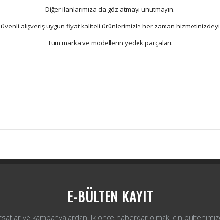
Diğer ilanlarımıza da göz atmayı unutmayın.
üvenli alışveriş uygun fiyat kaliteli ürünlerimizle her zaman hizmetinizdeyi
Tüm marka ve modellerin yedek parçaları.
Bu ürüne ilk yorumu siz yapın!
Yorum Yaz
E-BÜLTEN KAYIT
ırsatlar ve kampanyalardan ilk önce haberdar olmak için bültenimiz