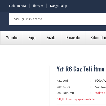
Hakkımızda
İletişim
Kargo Takip
Yamaha
Bajaj
Suzuki
Kawasakı
Bakım Ürü
Yzf R6 Gaz Teli İtme
Kategori
600cc Yz
Stok Kodu
AGRWX2
Stok Durumu
Stokta Y
* 41,11 TL den başlayan taksitlerle!