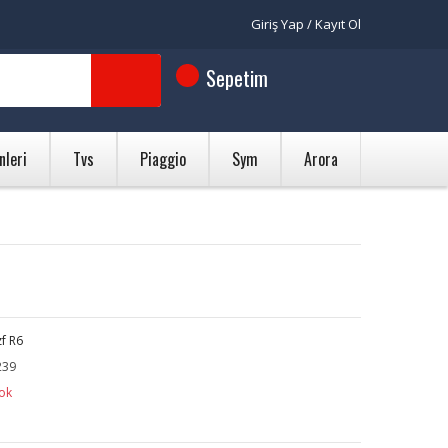
Giriş Yap / Kayıt Ol
Sepetim
nleri
Tvs
Piaggio
Sym
Arora
f R6
39
ok