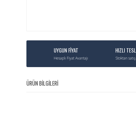
UYGUN FİYAT
HIZLI TES
Hesaplı Fiyat Avantajı
Stoktan satış
ÜRÜN BİLGİLERİ