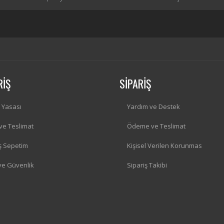
RİŞ
SİPARİŞ
i Yasası
Yardım ve Destek
 ve Teslimat
Ödeme ve Teslimat
iş Sepetim
Kişisel Verilen Korunmas
 ve Güvenlik
Sipariş Takibi