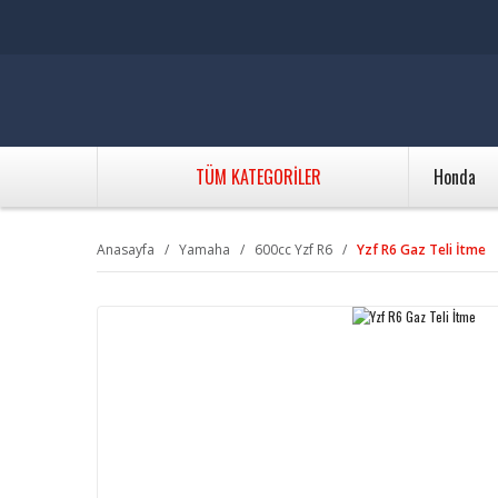
TÜM KATEGORİLER
Honda
Anasayfa
Yamaha
600cc Yzf R6
Yzf R6 Gaz Teli İtme