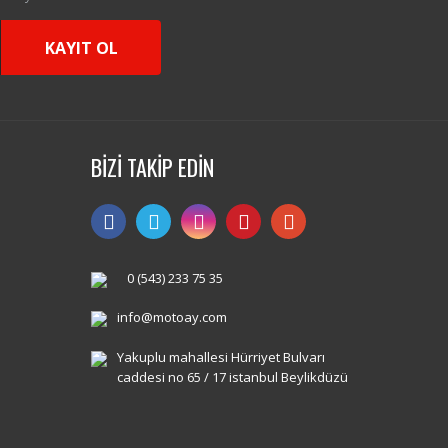
KAYIT OL
BİZİ TAKİP EDİN
0 (543) 233 75 35
info@motoay.com
Yakuplu mahallesi Hürriyet Bulvarı
caddesi no 65 / 17 istanbul Beylikdüzü