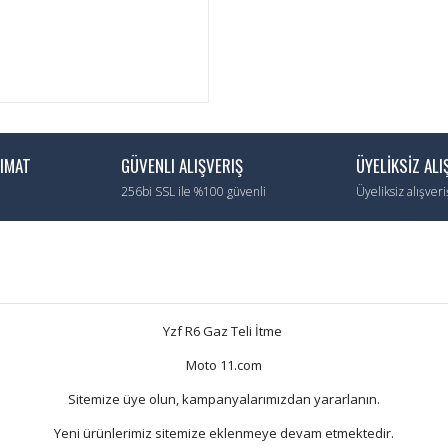
LIMAT
GÜVENLI ALIŞVERIŞ
ÜYELİKSİZ ALI
256bi SSL ile %100 güvenli
Üyeliksiz alışver
Yzf R6 Gaz Teli İtme
Moto 11.com
Sitemize üye olun, kampanyalarımızdan yararlanın.
Yeni ürünlerimiz sitemize eklenmeye devam etmektedir.