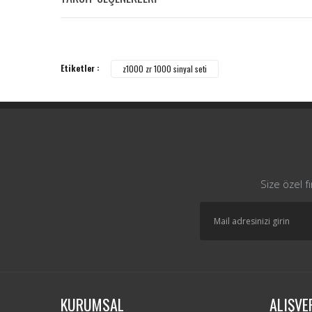
Etiketler :
z1000 zr 1000 sinyal seti
Size özel f
KURUMSAL
ALIŞVE