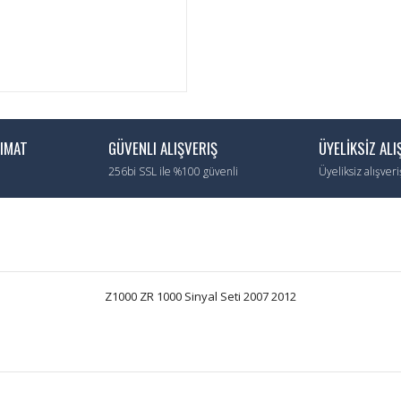
LIMAT
GÜVENLI ALIŞVERIŞ
ÜYELİKSİZ ALI
256bi SSL ile %100 güvenli
Üyeliksiz alışver
Z1000 ZR 1000 Sinyal Seti 2007 2012