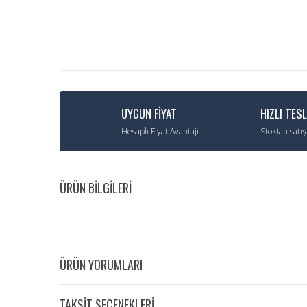
UYGUN FİYAT
HIZLI TES
Hesaplı Fiyat Avantajı
Stoktan satış
ÜRÜN BİLGİLERİ
ÜRÜN YORUMLARI
TAKSİT SEÇENEKLERİ