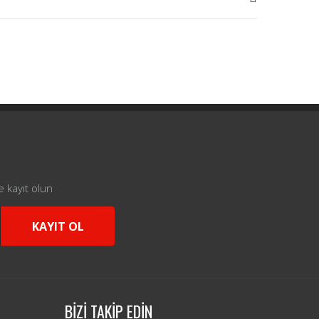
e kayıt olun
KAYIT OL
BİZİ TAKİP EDİN