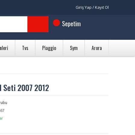
Giriş Yap / Kayıt Ol
Sepetim
nleri
Tvs
Piaggio
Sym
Arora
l Seti 2007 2012
rubu
67
ar