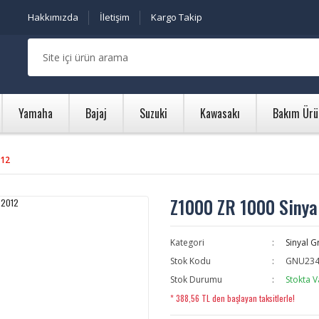
Hakkımızda
İletişim
Kargo Takip
Yamaha
Bajaj
Suzuki
Kawasakı
Bakım Ürü
012
Z1000 ZR 1000 Sinya
Kategori
Sinyal G
Stok Kodu
GNU234
Stok Durumu
Stokta V
* 388,56 TL den başlayan taksitlerle!