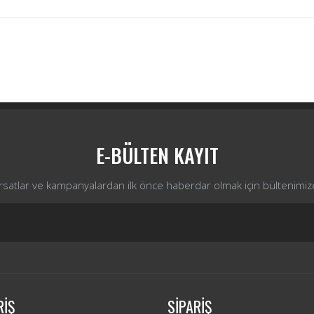
Bu ürüne ilk yorumu siz yapın!
Yorum Yaz
E-BÜLTEN KAYIT
ırsatlar ve kampanyalardan ilk önce haberdar olmak için bültenimiz
RİŞ
SİPARİŞ