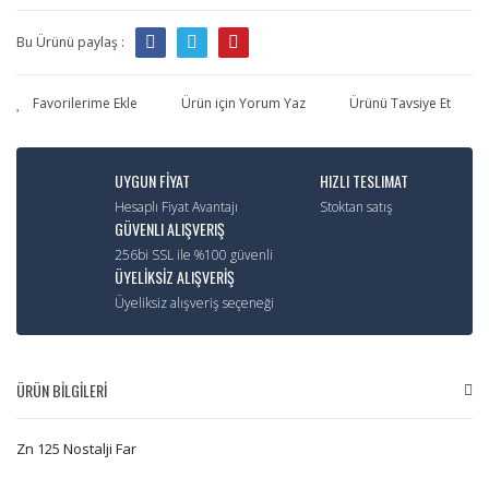
Bu Ürünü paylaş :
Ürün için Yorum Yaz
Ürünü Tavsiye Et
UYGUN FİYAT
HIZLI TESLIMAT
Hesaplı Fiyat Avantajı
Stoktan satış
GÜVENLI ALIŞVERIŞ
256bi SSL ile %100 güvenli
ÜYELİKSİZ ALIŞVERİŞ
Üyeliksiz alışveriş seçeneği
ÜRÜN BİLGİLERİ
Zn 125 Nostalji Far