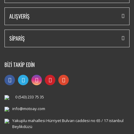
ALIŞVERİŞ
SİPARİŞ
BİZİ TAKİP EDİN
0 (543) 233 75 35
info@motoay.com
Yakuplu mahallesi Hürriyet Bulvarı caddesi no 65 / 17 istanbul
Beylikdüzü