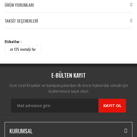
ÜRÜN YORUMLARI
TAKSİT SEÇENEKLERİ
Bu ürüne ilk yorumu siz yapın!
Etiketler :
Yorum Yaz
zn 125 nostalji far
E-BÜLTEN KAYIT
Size özel fırsatlar ve kampanyalardan ilk önce haberdar olmak için
bültenimize kayıt olun
KAYIT OL
KURUMSAL